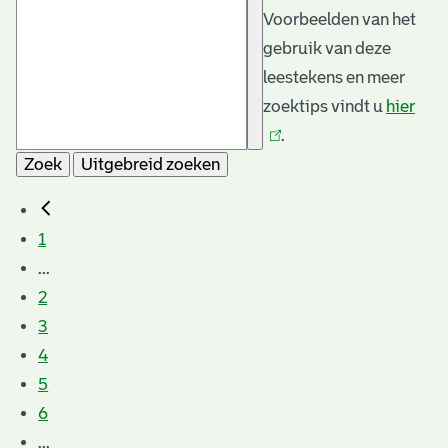
Voorbeelden van het
gebruik van deze
leestekens en meer
zoektips vindt u
hier
(link
.
is
Zoek
Uitgebreid zoeken
exte
1
...
2
3
4
5
6
...