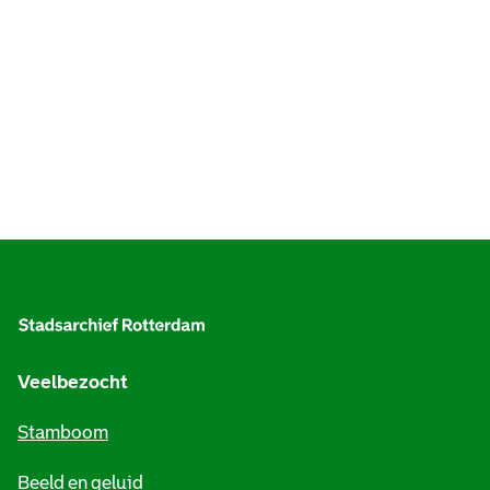
A
l
g
e
Veelbezocht
m
Stamboom
e
Beeld en geluid