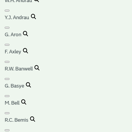
W.H. Andrau
Y.J. Andrau
G. Aron
F. Axley
R.W. Banwell
G. Basye
M. Bell
R.C. Bemis