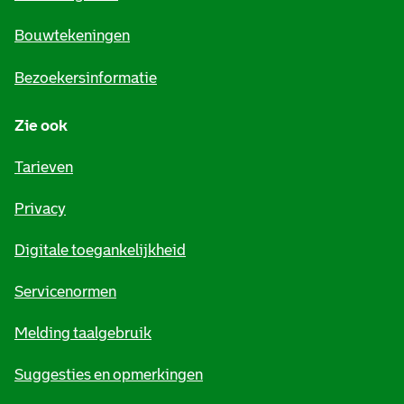
n
e
Bouwtekeningen
i
Bezoekersinformatie
n
Zie ook
f
o
Tarieven
r
Privacy
m
Digitale toegankelijkheid
a
t
Servicenormen
i
Melding taalgebruik
e
Suggesties en opmerkingen