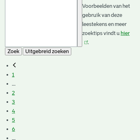
Voorbeelden van het
gebruik van deze
leestekens en meer
zoektips vindt u
hier
(link
.
is
Zoek
Uitgebreid zoeken
exte
1
...
2
3
4
5
6
...