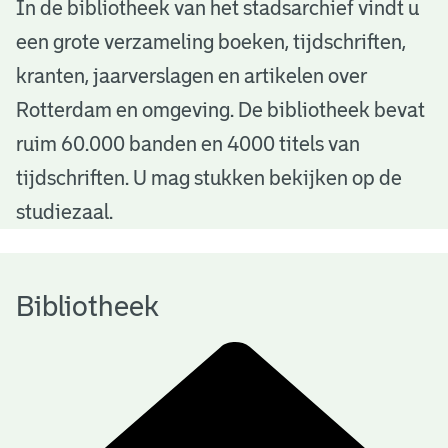
B
In de bibliotheek van het stadsarchief vindt u
een grote verzameling boeken, tijdschriften,
i
kranten, jaarverslagen en artikelen over
b
Rotterdam en omgeving. De bibliotheek bevat
l
ruim 60.000 banden en 4000 titels van
i
tijdschriften. U mag stukken bekijken op de
o
studiezaal.
t
h
Bibliotheek
e
e
k