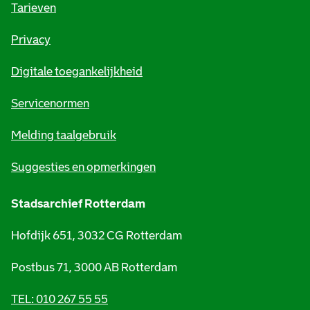
o
Tarieven
r
Privacy
m
Digitale toegankelijkheid
a
t
Servicenormen
i
Melding taalgebruik
e
Suggesties en opmerkingen
Stadsarchief Rotterdam
Hofdijk 651, 3032 CG Rotterdam
Postbus 71, 3000 AB Rotterdam
TEL: 010 267 55 55