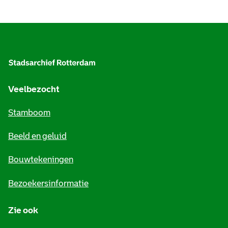
A
l
g
e
Veelbezocht
m
Stamboom
e
Beeld en geluid
n
e
Bouwtekeningen
i
Bezoekersinformatie
n
Zie ook
f