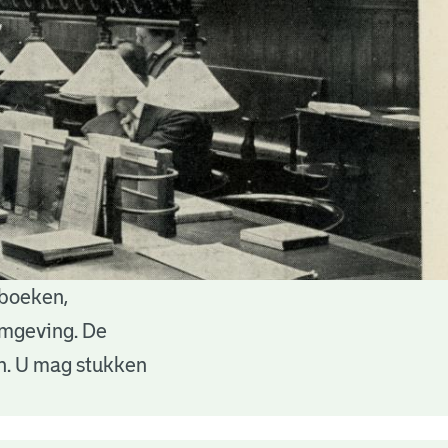
 boeken,
 omgeving. De
en. U mag stukken