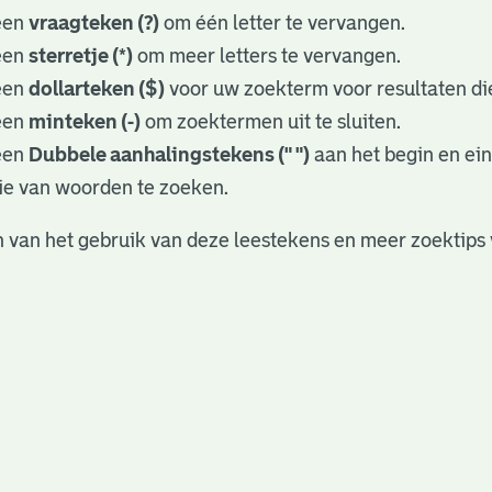
een
vraagteken (?)
om één letter te vervangen.
een
sterretje (*)
om meer letters te vervangen.
een
dollarteken ($)
voor uw zoekterm voor resultaten die
een
minteken (-)
om zoektermen uit te sluiten.
een
Dubbele aanhalingstekens (" ")
aan het begin en ei
ie van woorden te zoeken.
 van het gebruik van deze leestekens en meer zoektips 