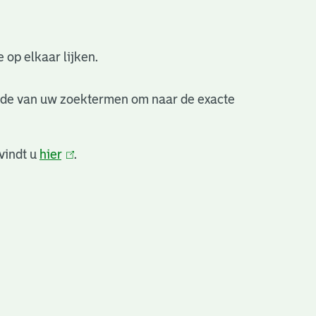
 op elkaar lijken.
nde van uw zoektermen om naar de exacte
vindt u
hier
(link
.
is
extern)