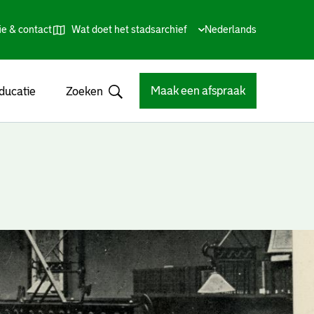
ie & contact
Wat doet het stadsarchief
Huidige
Nederlands
,
Talen
taal:
Kies
andere
taal
Maak een afspraak
ducatie
Zoeken
Open