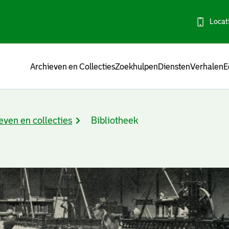
Locat
Menu
Archieven en Collecties
Zoekhulpen
Diensten
Verhalen
E
even en collecties
Bibliotheek