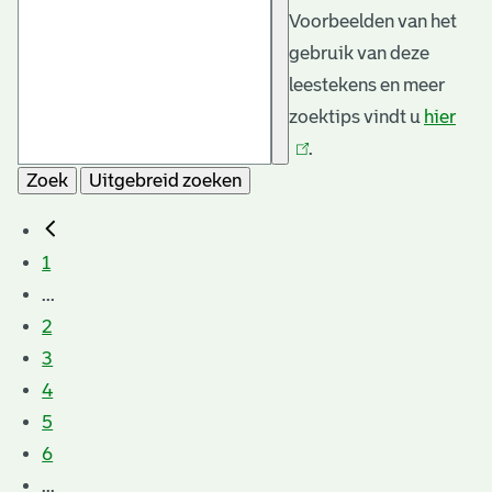
Voorbeelden van het
gebruik van deze
leestekens en meer
zoektips vindt u
hier
(link
.
is
Zoek
Uitgebreid zoeken
exte
1
...
2
3
4
5
6
...