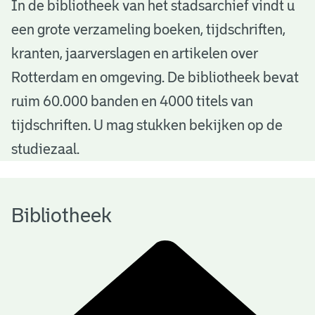
B
In de bibliotheek van het stadsarchief vindt u
een grote verzameling boeken, tijdschriften,
i
kranten, jaarverslagen en artikelen over
b
Rotterdam en omgeving. De bibliotheek bevat
l
ruim 60.000 banden en 4000 titels van
i
tijdschriften. U mag stukken bekijken op de
o
studiezaal.
t
h
Bibliotheek
e
e
k