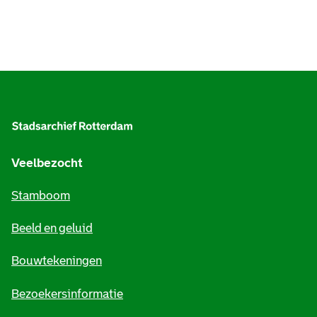
A
l
g
e
Veelbezocht
m
Stamboom
e
Beeld en geluid
n
e
Bouwtekeningen
i
Bezoekersinformatie
n