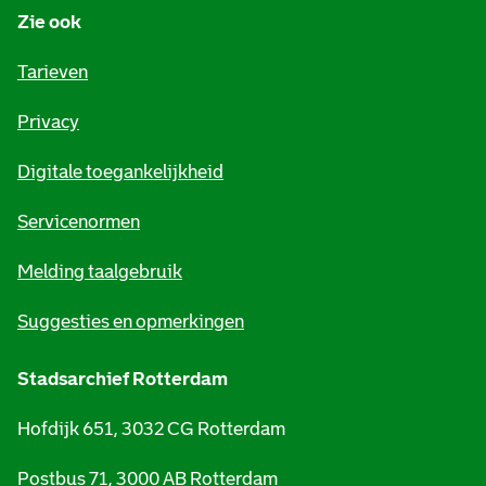
Zie ook
f
o
Tarieven
r
Privacy
m
Digitale toegankelijkheid
a
t
Servicenormen
i
Melding taalgebruik
e
Suggesties en opmerkingen
Stadsarchief Rotterdam
Hofdijk 651, 3032 CG Rotterdam
Postbus 71, 3000 AB Rotterdam