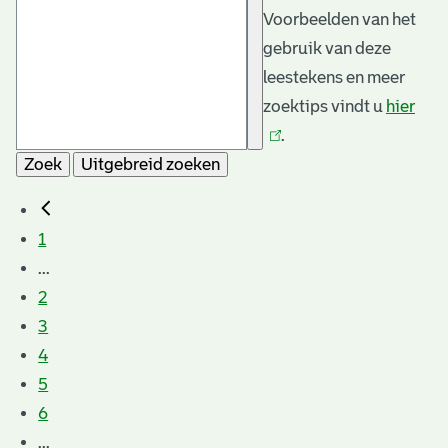
Voorbeelden van het
gebruik van deze
leestekens en meer
zoektips vindt u
hier
(link
.
is
Zoek
Uitgebreid zoeken
exte
1
...
2
3
4
5
6
...