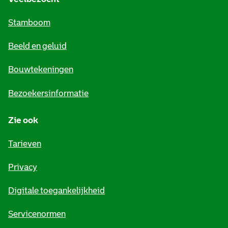
m
Stamboom
e
Beeld en geluid
n
e
Bouwtekeningen
i
Bezoekersinformatie
n
Zie ook
f
o
Tarieven
r
Privacy
m
Digitale toegankelijkheid
a
t
Servicenormen