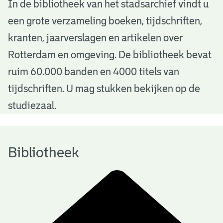
B
In de bibliotheek van het stadsarchief vindt u
een grote verzameling boeken, tijdschriften,
i
kranten, jaarverslagen en artikelen over
b
Rotterdam en omgeving. De bibliotheek bevat
l
ruim 60.000 banden en 4000 titels van
i
tijdschriften. U mag stukken bekijken op de
o
studiezaal.
t
h
Bibliotheek
e
e
k