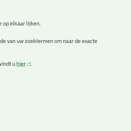
 op elkaar lijken.
nde van uw zoektermen om naar de exacte
vindt u
hier
(link
.
is
extern)