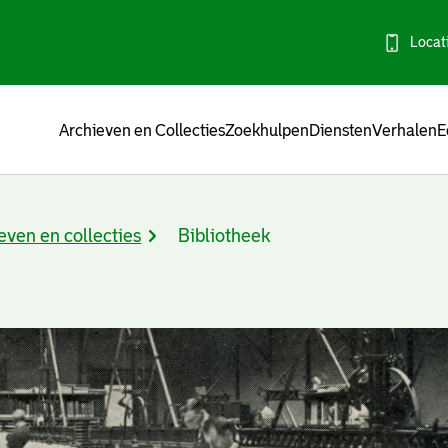
Locat
Menu
Archieven en Collecties
Zoekhulpen
Diensten
Verhalen
E
even en collecties
Bibliotheek