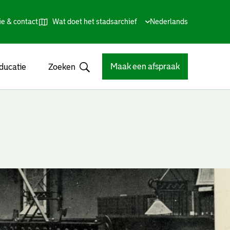
ie & contact
Wat doet het stadsarchief
Huidige
Nederlands
,
Talen
taal:
Kies
andere
taal
Maak een afspraak
ducatie
Zoeken
Open