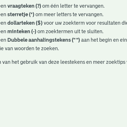
een
vraagteken (?)
om één letter te vervangen.
een
sterretje (*)
om meer letters te vervangen.
een
dollarteken ($)
voor uw zoekterm voor resultaten die
een
minteken (-)
om zoektermen uit te sluiten.
een
Dubbele aanhalingstekens (" ")
aan het begin en ei
ie van woorden te zoeken.
 van het gebruik van deze leestekens en meer zoektips 