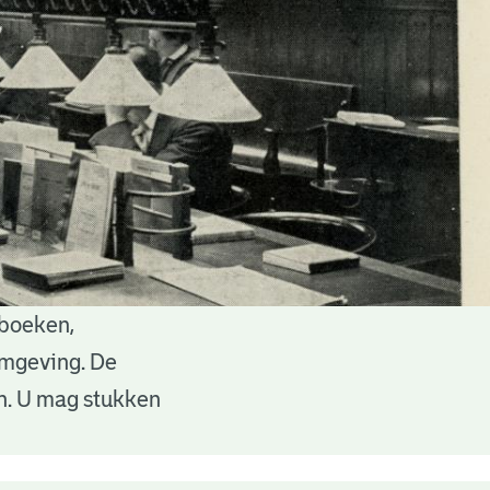
 boeken,
 omgeving. De
en. U mag stukken