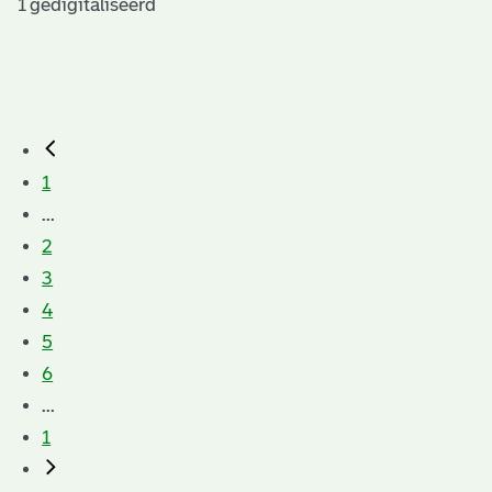
1 gedigitaliseerd
1
...
2
3
4
5
6
...
1