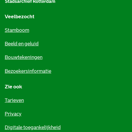
g
e
Veelbezocht
m
Stamboom
e
Beeld en geluid
n
e
Bouwtekeningen
i
Bezoekersinformatie
n
Zie ook
f
o
Tarieven
r
Privacy
m
Digitale toegankelijkheid
a