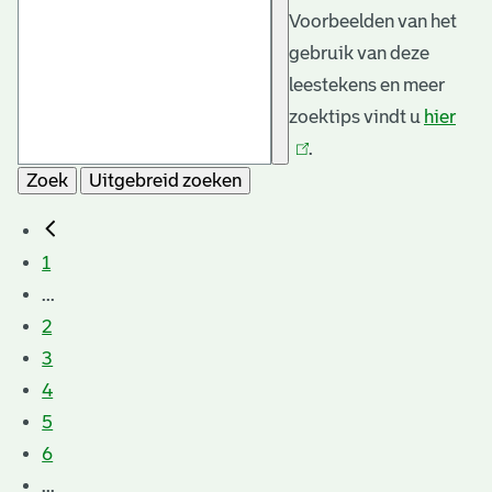
Voorbeelden van het
gebruik van deze
leestekens en meer
zoektips vindt u
hier
(link
.
is
Zoek
Uitgebreid zoeken
exte
1
...
2
3
4
5
6
...