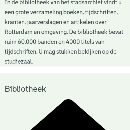
B
In de bibliotheek van het stadsarchief vindt u
een grote verzameling boeken, tijdschriften,
i
kranten, jaarverslagen en artikelen over
b
Rotterdam en omgeving. De bibliotheek bevat
l
ruim 60.000 banden en 4000 titels van
i
tijdschriften. U mag stukken bekijken op de
o
studiezaal.
t
h
Bibliotheek
e
e
k