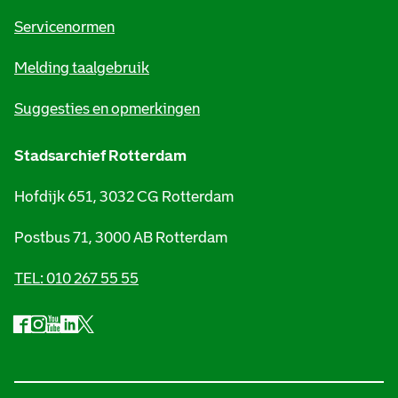
t
Servicenormen
i
Melding taalgebruik
e
Suggesties en opmerkingen
Stadsarchief Rotterdam
Hofdijk 651, 3032 CG Rotterdam
Postbus 71, 3000 AB Rotterdam
TEL: 010 267 55 55
F
I
Y
L
X
S
a
n
o
i
S
o
c
s
u
n
t
e
t
t
k
a
c
b
a
u
e
d
i
o
g
b
d
s