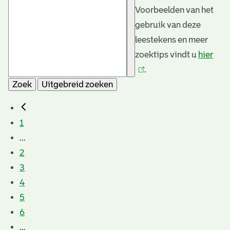
Voorbeelden van het
gebruik van deze
leestekens en meer
zoektips vindt u
hier
(link
.
is
Zoek
Uitgebreid zoeken
exte
1
...
2
3
4
5
6
...