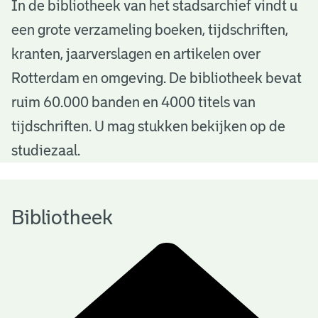
B
In de bibliotheek van het stadsarchief vindt u
een grote verzameling boeken, tijdschriften,
i
kranten, jaarverslagen en artikelen over
b
Rotterdam en omgeving. De bibliotheek bevat
l
ruim 60.000 banden en 4000 titels van
i
tijdschriften. U mag stukken bekijken op de
o
studiezaal.
t
h
Bibliotheek
e
e
k