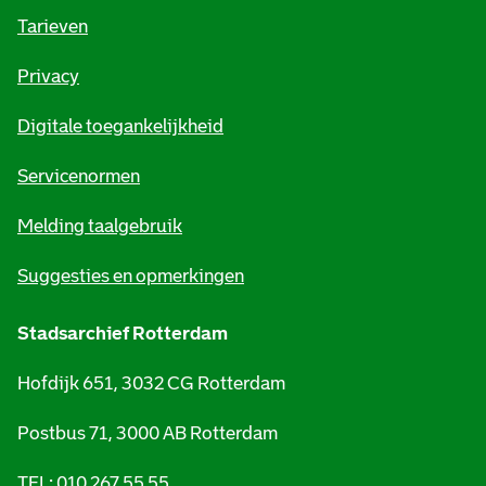
o
Tarieven
r
Privacy
m
Digitale toegankelijkheid
a
t
Servicenormen
i
Melding taalgebruik
e
Suggesties en opmerkingen
Stadsarchief Rotterdam
Hofdijk 651, 3032 CG Rotterdam
Postbus 71, 3000 AB Rotterdam
TEL: 010 267 55 55