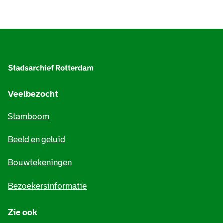
A
l
g
e
Veelbezocht
m
Stamboom
e
Beeld en geluid
n
e
Bouwtekeningen
i
Bezoekersinformatie
n
Zie ook
f