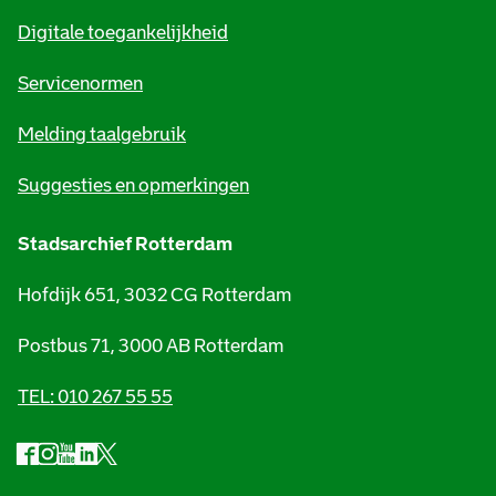
m
Digitale toegankelijkheid
a
t
Servicenormen
i
Melding taalgebruik
e
Suggesties en opmerkingen
Stadsarchief Rotterdam
Hofdijk 651, 3032 CG Rotterdam
Postbus 71, 3000 AB Rotterdam
TEL: 010 267 55 55
F
I
Y
L
X
S
a
n
o
i
S
o
c
s
u
n
t