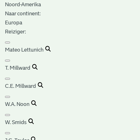
Noord-Amerika
Naar continent:
Europa
Reiziger:
Mateo Lettunich
T. Millward
C.E. Millward
W.A. Noon
W. Smids