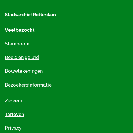
l
g
e
Veelbezocht
m
Stamboom
e
Beeld en geluid
n
e
Bouwtekeningen
i
Bezoekersinformatie
n
Zie ook
f
o
Tarieven
r
Privacy