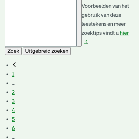
Voorbeelden van het
gebruik van deze
leestekens en meer
zoektips vindt u
hier
(link
.
is
Zoek
Uitgebreid zoeken
exte
1
...
2
3
4
5
6
...