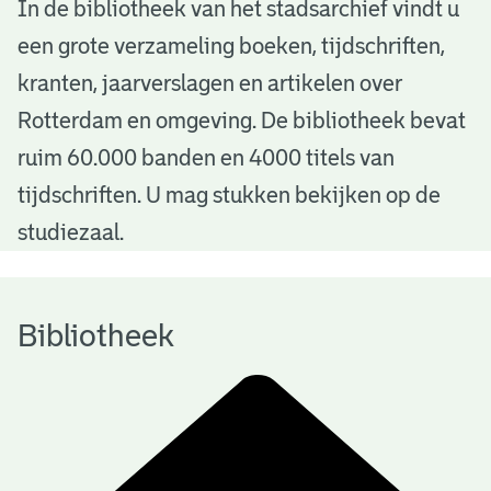
B
In de bibliotheek van het stadsarchief vindt u
een grote verzameling boeken, tijdschriften,
i
kranten, jaarverslagen en artikelen over
b
Rotterdam en omgeving. De bibliotheek bevat
l
ruim 60.000 banden en 4000 titels van
i
tijdschriften. U mag stukken bekijken op de
o
studiezaal.
t
h
Bibliotheek
e
e
k