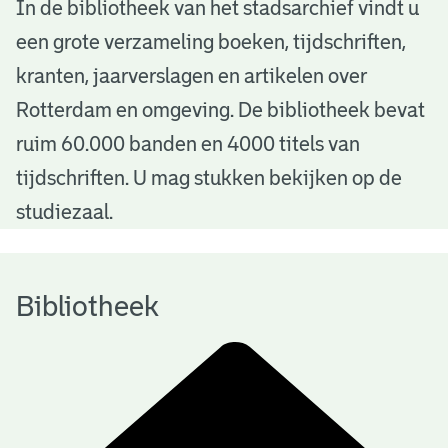
B
In de bibliotheek van het stadsarchief vindt u
een grote verzameling boeken, tijdschriften,
i
kranten, jaarverslagen en artikelen over
b
Rotterdam en omgeving. De bibliotheek bevat
l
ruim 60.000 banden en 4000 titels van
i
tijdschriften. U mag stukken bekijken op de
o
studiezaal.
t
h
Bibliotheek
e
e
k