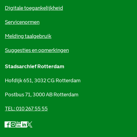
m
Digitale toegankelijkheid
a
t
Servicenormen
i
Melding taalgebruik
e
Suggesties en opmerkingen
Stadsarchief Rotterdam
Hofdijk 651, 3032 CG Rotterdam
Postbus 71, 3000 AB Rotterdam
TEL: 010 267 55 55
F
I
Y
L
X
S
a
n
o
i
S
o
c
s
u
n
t