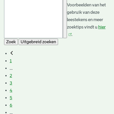
Voorbeelden van het
gebruik van deze
leestekens en meer
zoektips vindt u
hier
(link
.
is
Zoek
Uitgebreid zoeken
exte
1
...
2
3
4
5
6
...