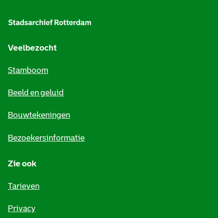
l
g
e
Veelbezocht
m
Stamboom
e
Beeld en geluid
n
e
Bouwtekeningen
i
Bezoekersinformatie
n
Zie ook
f
o
Tarieven
r
Privacy