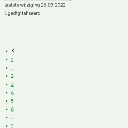
laatste wijziging 25-03-2022
1 gedigitaliseerd
1
...
2
3
4
5
6
...
1