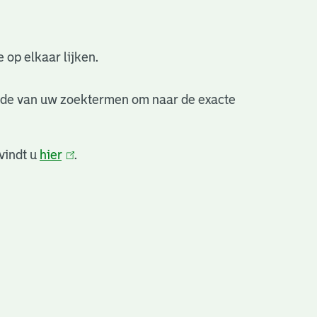
 op elkaar lijken.
nde van uw zoektermen om naar de exacte
vindt u
hier
(link
.
is
extern)