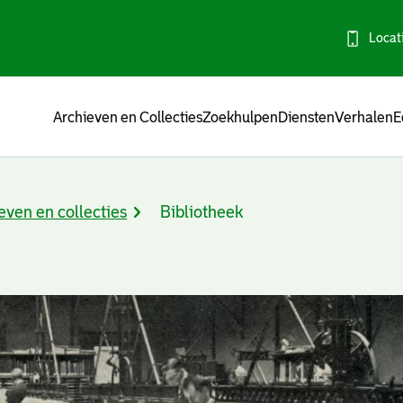
Locat
Menu
Archieven en Collecties
Zoekhulpen
Diensten
Verhalen
E
even en collecties
Bibliotheek