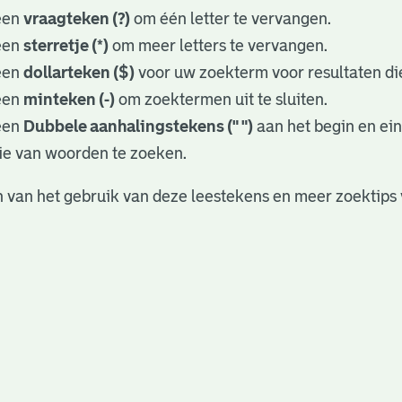
een
vraagteken (?)
om één letter te vervangen.
een
sterretje (*)
om meer letters te vervangen.
een
dollarteken ($)
voor uw zoekterm voor resultaten die
een
minteken (-)
om zoektermen uit te sluiten.
een
Dubbele aanhalingstekens (" ")
aan het begin en ei
ie van woorden te zoeken.
 van het gebruik van deze leestekens en meer zoektips 