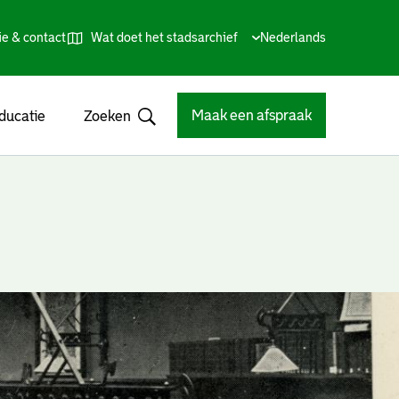
ie & contact
Wat doet het stadsarchief
Huidige
Nederlands
,
Talen
taal:
Kies
andere
taal
Maak een afspraak
ducatie
Zoeken
Open