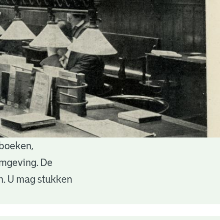
 boeken,
 omgeving. De
en. U mag stukken