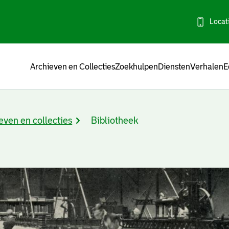
Locat
Menu
Archieven en Collecties
Zoekhulpen
Diensten
Verhalen
E
even en collecties
Bibliotheek