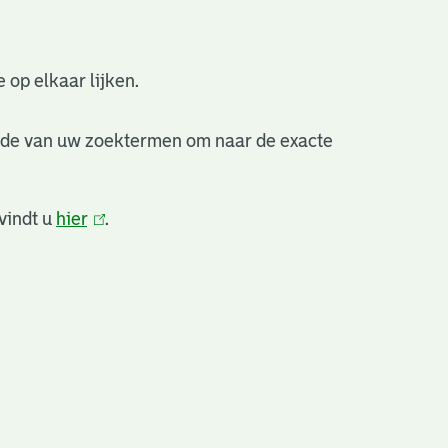
 op elkaar lijken.
nde van uw zoektermen om naar de exacte
vindt u
hier
(link
.
is
extern)