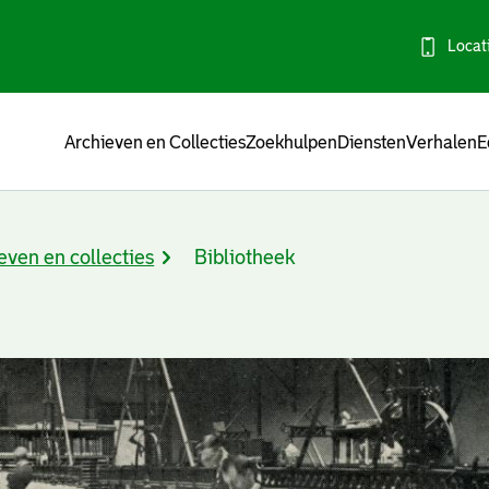
Locat
Menu
Archieven en Collecties
Zoekhulpen
Diensten
Verhalen
E
even en collecties
Bibliotheek