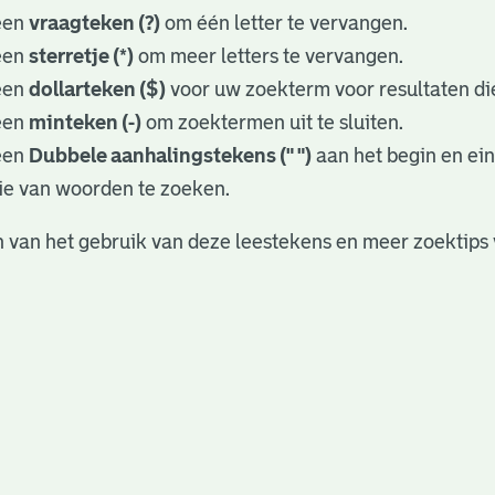
een
vraagteken (?)
om één letter te vervangen.
een
sterretje (*)
om meer letters te vervangen.
een
dollarteken ($)
voor uw zoekterm voor resultaten die
een
minteken (-)
om zoektermen uit te sluiten.
een
Dubbele aanhalingstekens (" ")
aan het begin en ei
ie van woorden te zoeken.
 van het gebruik van deze leestekens en meer zoektips 