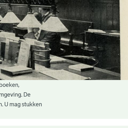
 boeken,
 omgeving. De
en. U mag stukken