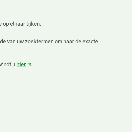
 op elkaar lijken.
nde van uw zoektermen om naar de exacte
vindt u
hier
(link
.
is
extern)