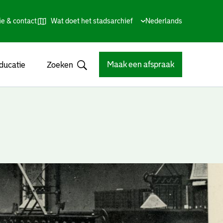
ie & contact
Wat doet het stadsarchief
Huidige
Nederlands
,
Talen
taal:
Kies
andere
taal
Maak een afspraak
ducatie
Zoeken
Open