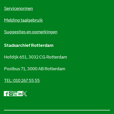
a
t
Servicenormen
i
Melding taalgebruik
e
Suggesties en opmerkingen
Stadsarchief Rotterdam
Hofdijk 651, 3032 CG Rotterdam
Postbus 71, 3000 AB Rotterdam
TEL: 010 267 55 55
F
I
Y
L
X
S
a
n
o
i
S
o
c
s
u
n
t
e
t
t
k
a
c
b
a
u
e
d