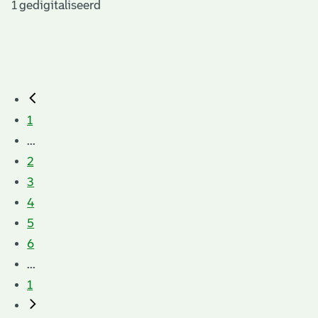
1 gedigitaliseerd
1
...
2
3
4
5
6
...
1