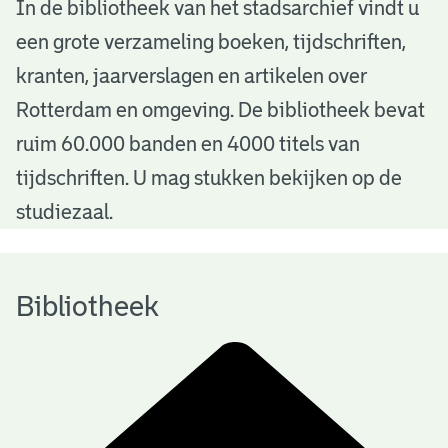
B
In de bibliotheek van het stadsarchief vindt u
een grote verzameling boeken, tijdschriften,
i
kranten, jaarverslagen en artikelen over
b
Rotterdam en omgeving. De bibliotheek bevat
l
ruim 60.000 banden en 4000 titels van
i
tijdschriften. U mag stukken bekijken op de
o
studiezaal.
t
h
Bibliotheek
e
e
k