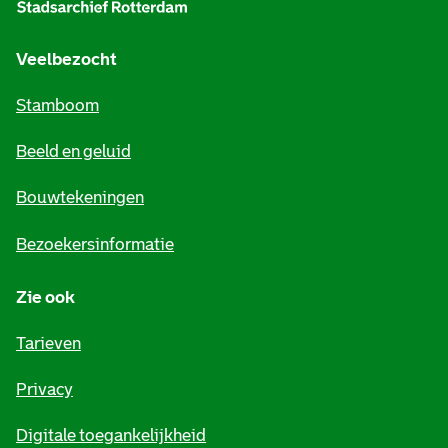
g
e
Veelbezocht
m
Stamboom
e
Beeld en geluid
n
e
Bouwtekeningen
i
Bezoekersinformatie
n
Zie ook
f
o
Tarieven
r
Privacy
m
Digitale toegankelijkheid