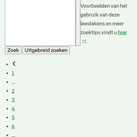
Voorbeelden van het
gebruik van deze
leestekens en meer
zoektips vindt u
hier
(link
.
is
Zoek
Uitgebreid zoeken
exte
1
...
2
3
4
5
6
...