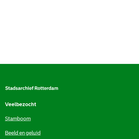
A
l
g
e
Veelbezocht
m
Stamboom
e
Beeld en geluid
n