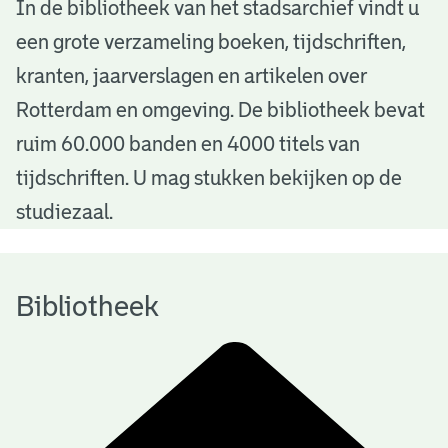
B
In de bibliotheek van het stadsarchief vindt u
een grote verzameling boeken, tijdschriften,
i
kranten, jaarverslagen en artikelen over
b
Rotterdam en omgeving. De bibliotheek bevat
l
ruim 60.000 banden en 4000 titels van
i
tijdschriften. U mag stukken bekijken op de
o
studiezaal.
t
h
Bibliotheek
e
e
k