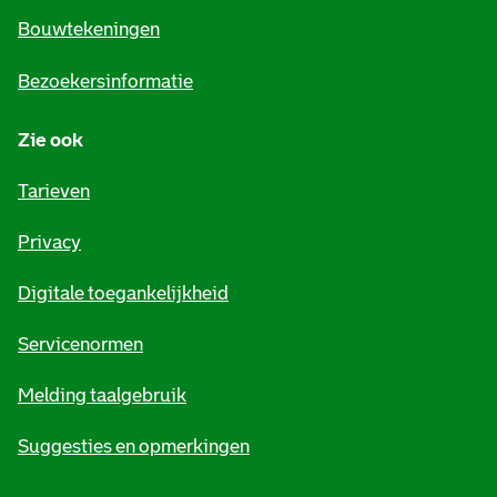
e
Bouwtekeningen
i
Bezoekersinformatie
n
Zie ook
f
o
Tarieven
r
Privacy
m
Digitale toegankelijkheid
a
t
Servicenormen
i
Melding taalgebruik
e
Suggesties en opmerkingen