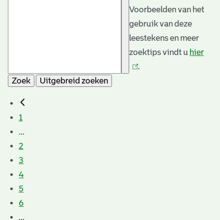
Voorbeelden van het
gebruik van deze
leestekens en meer
zoektips vindt u
hier
(link
.
is
Zoek
Uitgebreid zoeken
exte
1
...
2
3
4
5
6
...