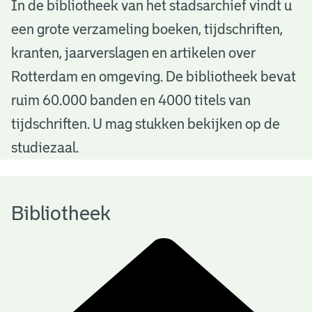
B
In de bibliotheek van het stadsarchief vindt u
een grote verzameling boeken, tijdschriften,
i
kranten, jaarverslagen en artikelen over
b
Rotterdam en omgeving. De bibliotheek bevat
l
ruim 60.000 banden en 4000 titels van
i
tijdschriften. U mag stukken bekijken op de
o
studiezaal.
t
h
Bibliotheek
e
e
k