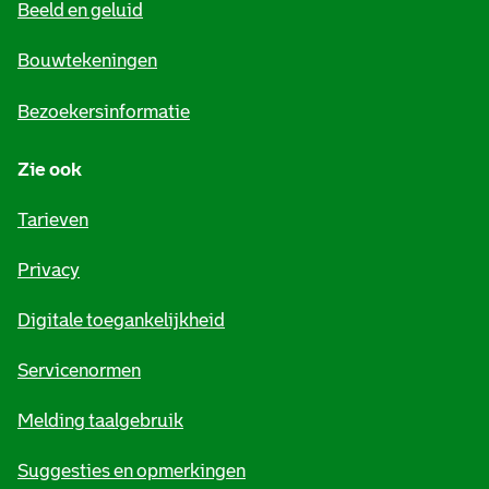
Beeld en geluid
n
e
Bouwtekeningen
i
Bezoekersinformatie
n
Zie ook
f
o
Tarieven
r
Privacy
m
Digitale toegankelijkheid
a
t
Servicenormen
i
Melding taalgebruik
e
Suggesties en opmerkingen