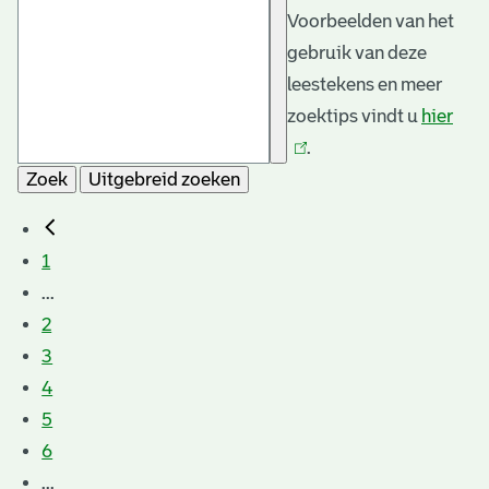
Voorbeelden van het
gebruik van deze
leestekens en meer
zoektips vindt u
hier
(link
.
is
Zoek
Uitgebreid zoeken
exte
1
...
2
3
4
5
6
...