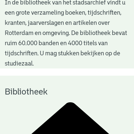
B
In de bibliotheek van het stadsarchief vindt u
een grote verzameling boeken, tijdschriften,
i
kranten, jaarverslagen en artikelen over
b
Rotterdam en omgeving. De bibliotheek bevat
l
ruim 60.000 banden en 4000 titels van
i
tijdschriften. U mag stukken bekijken op de
o
studiezaal.
t
h
Bibliotheek
e
e
k