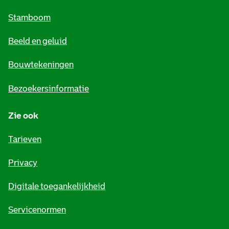
m
Stamboom
e
Beeld en geluid
n
e
Bouwtekeningen
i
Bezoekersinformatie
n
Zie ook
f
o
Tarieven
r
Privacy
m
Digitale toegankelijkheid
a
t
Servicenormen