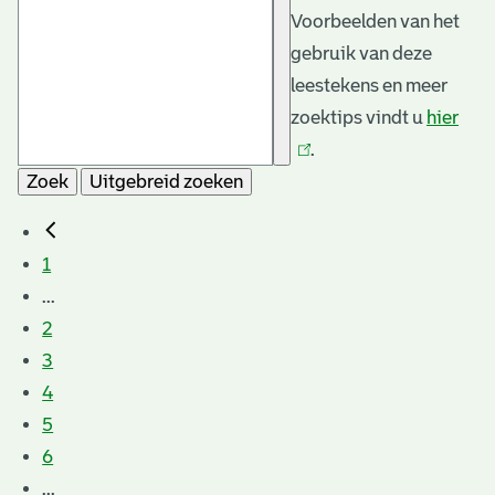
Voorbeelden van het
gebruik van deze
leestekens en meer
zoektips vindt u
hier
(link
.
is
Zoek
Uitgebreid zoeken
exte
1
...
2
3
4
5
6
...