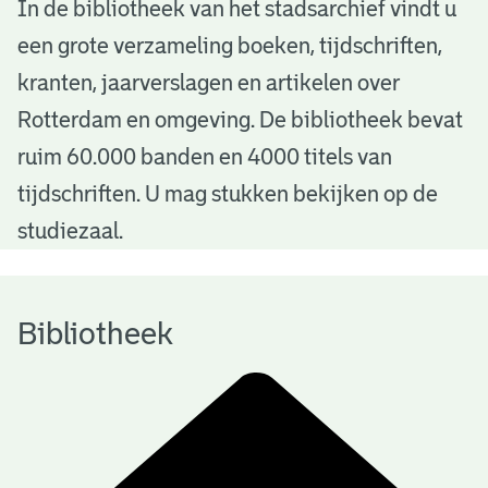
B
In de bibliotheek van het stadsarchief vindt u
een grote verzameling boeken, tijdschriften,
i
kranten, jaarverslagen en artikelen over
b
Rotterdam en omgeving. De bibliotheek bevat
l
ruim 60.000 banden en 4000 titels van
i
tijdschriften. U mag stukken bekijken op de
o
studiezaal.
t
h
Bibliotheek
e
e
k