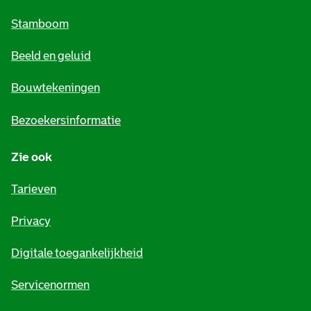
m
Stamboom
e
Beeld en geluid
n
e
Bouwtekeningen
i
Bezoekersinformatie
n
Zie ook
f
o
Tarieven
r
Privacy
m
Digitale toegankelijkheid
a
t
Servicenormen