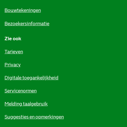
n
e
Bouwtekeningen
i
Bezoekersinformatie
n
Zie ook
f
o
Tarieven
r
Privacy
m
Digitale toegankelijkheid
a
t
Servicenormen
i
Melding taalgebruik
e
Suggesties en opmerkingen