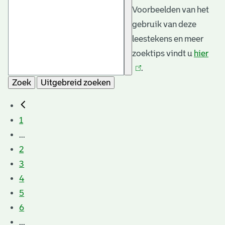
Voorbeelden van het
gebruik van deze
leestekens en meer
zoektips vindt u
hier
(link
.
is
Zoek
Uitgebreid zoeken
exte
1
...
2
3
4
5
6
...