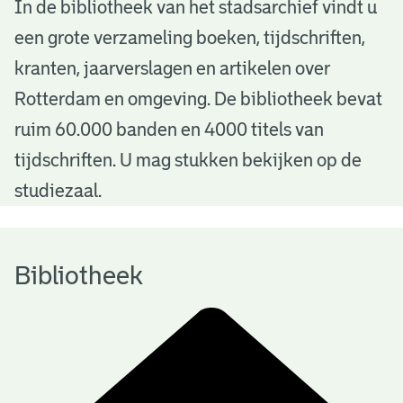
B
In de bibliotheek van het stadsarchief vindt u
een grote verzameling boeken, tijdschriften,
i
kranten, jaarverslagen en artikelen over
b
Rotterdam en omgeving. De bibliotheek bevat
l
ruim 60.000 banden en 4000 titels van
i
tijdschriften. U mag stukken bekijken op de
o
studiezaal.
t
h
Bibliotheek
e
e
k