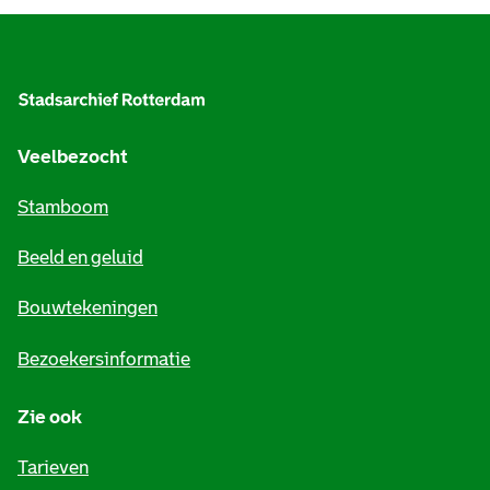
A
l
g
e
Veelbezocht
m
Stamboom
e
Beeld en geluid
n
e
Bouwtekeningen
i
Bezoekersinformatie
n
Zie ook
f
o
Tarieven