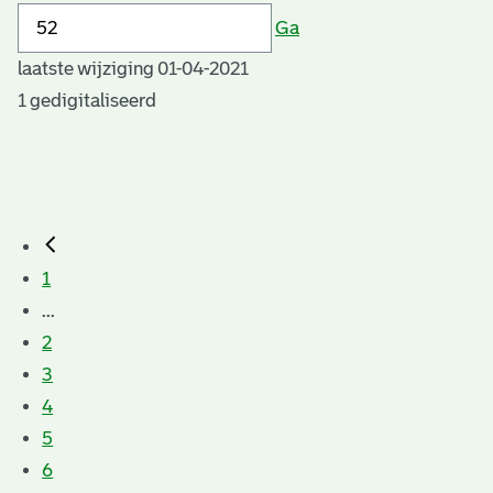
Ga
laatste wijziging 01-04-2021
1 gedigitaliseerd
1
...
2
3
4
5
6