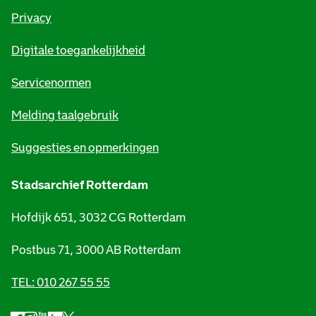
r
Privacy
m
Digitale toegankelijkheid
a
t
Servicenormen
i
Melding taalgebruik
e
Suggesties en opmerkingen
Stadsarchief Rotterdam
Hofdijk 651, 3032 CG Rotterdam
Postbus 71, 3000 AB Rotterdam
TEL: 010 267 55 55
F
I
Y
L
X