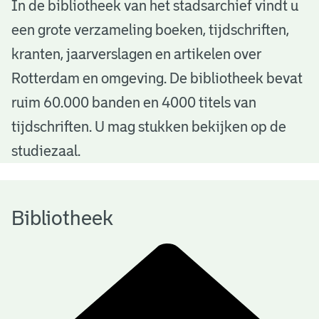
B
In de bibliotheek van het stadsarchief vindt u
een grote verzameling boeken, tijdschriften,
i
kranten, jaarverslagen en artikelen over
b
Rotterdam en omgeving. De bibliotheek bevat
l
ruim 60.000 banden en 4000 titels van
i
tijdschriften. U mag stukken bekijken op de
o
studiezaal.
t
h
Bibliotheek
e
e
k