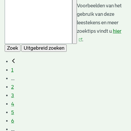
Voorbeelden van het
gebruik van deze
leestekens en meer
zoektips vindt u
hier
(link
.
is
Zoek
Uitgebreid zoeken
exte
1
...
2
3
4
5
6
...