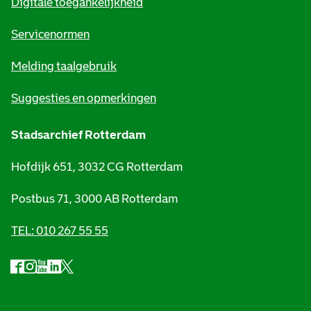
Digitale toegankelijkheid
a
t
Servicenormen
i
Melding taalgebruik
e
Suggesties en opmerkingen
Stadsarchief Rotterdam
Hofdijk 651, 3032 CG Rotterdam
Postbus 71, 3000 AB Rotterdam
TEL: 010 267 55 55
F
I
Y
L
X
S
a
n
o
i
S
o
c
s
u
n
t
e
t
t
k
a
c
b
a
u
e
d