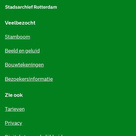
g
e
Veelbezocht
m
Stamboom
e
Beeld en geluid
n
e
Bouwtekeningen
i
Bezoekersinformatie
n
Zie ook
f
o
Tarieven
r
Privacy
m