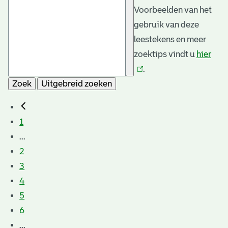
Voorbeelden van het
gebruik van deze
leestekens en meer
zoektips vindt u
hier
(link
.
is
Zoek
Uitgebreid zoeken
exte
1
...
2
3
4
5
6
...