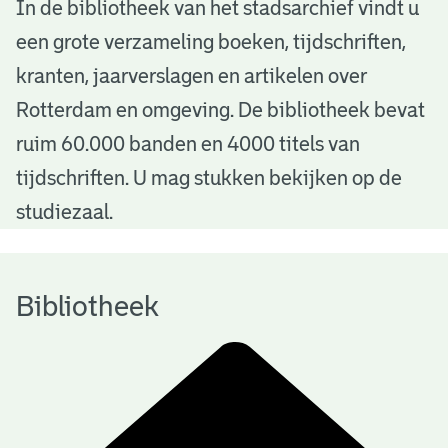
B
In de bibliotheek van het stadsarchief vindt u
een grote verzameling boeken, tijdschriften,
i
kranten, jaarverslagen en artikelen over
b
Rotterdam en omgeving. De bibliotheek bevat
l
ruim 60.000 banden en 4000 titels van
i
tijdschriften. U mag stukken bekijken op de
o
studiezaal.
t
h
Bibliotheek
e
e
k