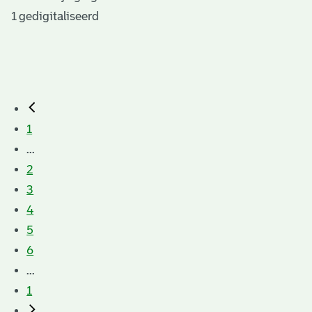
1 gedigitaliseerd
1
...
2
3
4
5
6
...
1