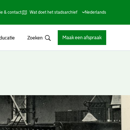
ie & contact
Wat doet het stadsarchief
Huidige
Nederlands
,
Talen
taal:
Kies
andere
taal
Maak een afspraak
ducatie
Zoeken
Open