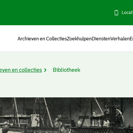
Locat
Menu
Archieven en Collecties
Zoekhulpen
Diensten
Verhalen
E
even en collecties
Bibliotheek