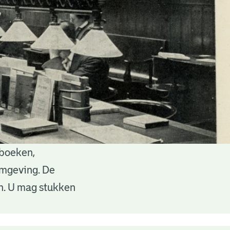
 boeken,
 omgeving. De
en. U mag stukken