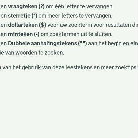
een
vraagteken (?)
om één letter te vervangen.
een
sterretje (*)
om meer letters te vervangen.
een
dollarteken ($)
voor uw zoekterm voor resultaten die
een
minteken (-)
om zoektermen uit te sluiten.
een
Dubbele aanhalingstekens (" ")
aan het begin en ei
ie van woorden te zoeken.
 van het gebruik van deze leestekens en meer zoektips 