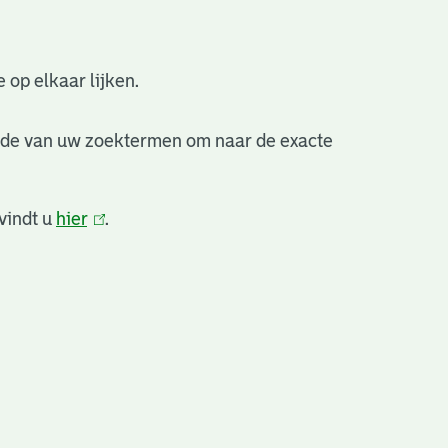
 op elkaar lijken.
nde van uw zoektermen om naar de exacte
vindt u
hier
(link
.
is
extern)