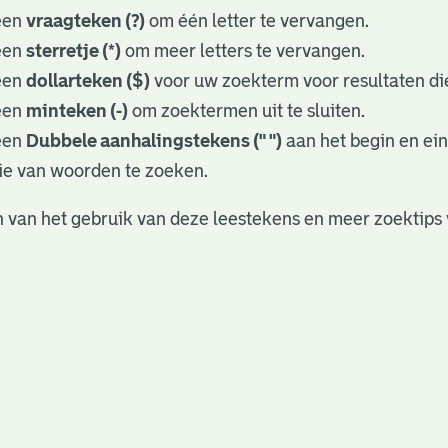
een
vraagteken (?)
om één letter te vervangen.
een
sterretje (*)
om meer letters te vervangen.
een
dollarteken ($)
voor uw zoekterm voor resultaten die
een
minteken (-)
om zoektermen uit te sluiten.
een
Dubbele aanhalingstekens (" ")
aan het begin en ei
ie van woorden te zoeken.
 van het gebruik van deze leestekens en meer zoektips 