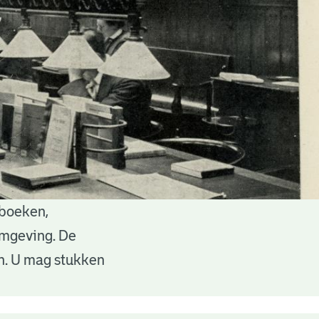
 boeken,
 omgeving. De
en. U mag stukken