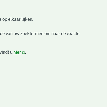
 op elkaar lijken.
nde van uw zoektermen om naar de exacte
vindt u
hier
(link
.
is
extern)