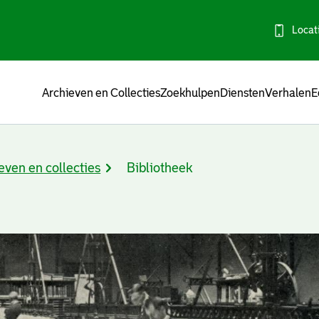
Locat
Menu
Archieven en Collecties
Zoekhulpen
Diensten
Verhalen
E
even en collecties
Bibliotheek