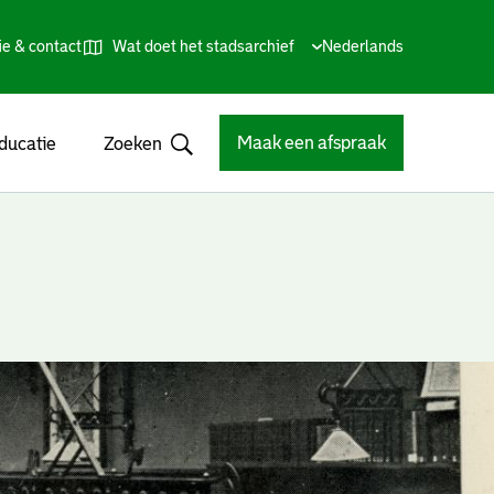
ie & contact
Wat doet het stadsarchief
Huidige
Nederlands
,
Talen
taal:
Kies
andere
taal
Maak een afspraak
ducatie
Zoeken
Open