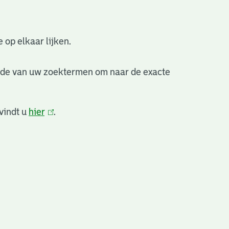
 op elkaar lijken.
nde van uw zoektermen om naar de exacte
vindt u
hier
(link
.
is
extern)