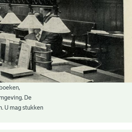
 boeken,
 omgeving. De
en. U mag stukken