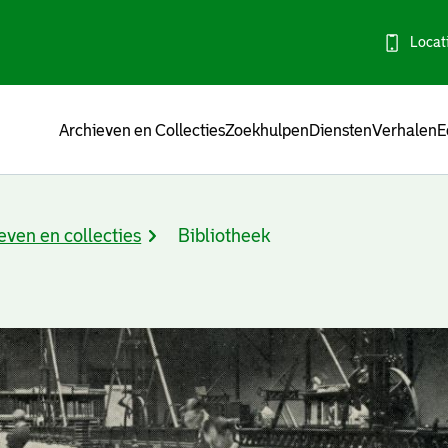
Locat
Menu
Archieven en Collecties
Zoekhulpen
Diensten
Verhalen
E
even en collecties
Bibliotheek