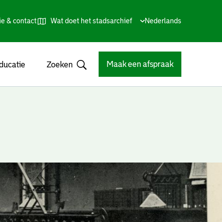
ie & contact
Wat doet het stadsarchief
Huidige
Nederlands
,
Talen
taal:
Kies
andere
taal
Maak een afspraak
ducatie
Zoeken
Open