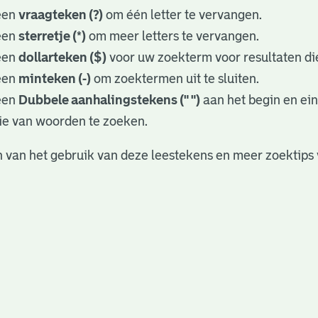
een
vraagteken (?)
om één letter te vervangen.
een
sterretje (*)
om meer letters te vervangen.
een
dollarteken ($)
voor uw zoekterm voor resultaten die
een
minteken (-)
om zoektermen uit te sluiten.
een
Dubbele aanhalingstekens (" ")
aan het begin en ei
ie van woorden te zoeken.
 van het gebruik van deze leestekens en meer zoektips 