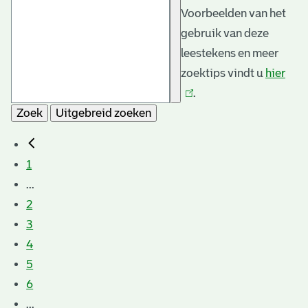
Voorbeelden van het
gebruik van deze
leestekens en meer
zoektips vindt u
hier
(link
.
is
Zoek
Uitgebreid zoeken
exte
1
...
2
3
4
5
6
...