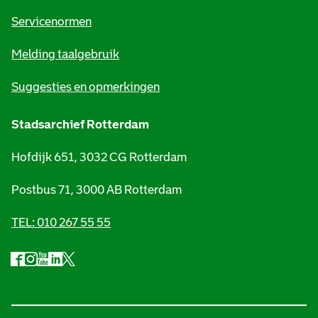
t
Servicenormen
i
Melding taalgebruik
e
Suggesties en opmerkingen
Stadsarchief Rotterdam
Hofdijk 651, 3032 CG Rotterdam
Postbus 71, 3000 AB Rotterdam
TEL: 010 267 55 55
F
I
Y
L
X
S
a
n
o
i
S
o
c
s
u
n
t
e
t
t
k
a
c
b
a
u
e
d
i
o
g
b
d
s