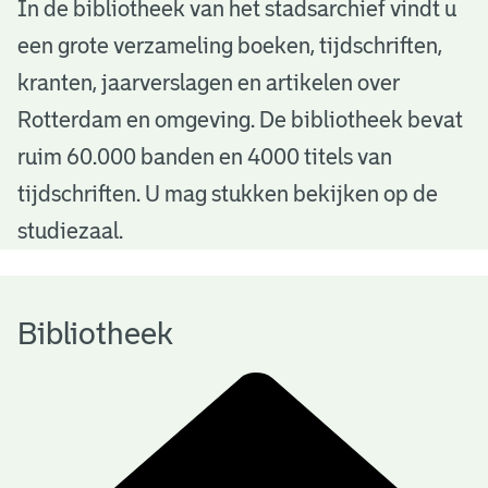
B
In de bibliotheek van het stadsarchief vindt u
een grote verzameling boeken, tijdschriften,
i
kranten, jaarverslagen en artikelen over
b
Rotterdam en omgeving. De bibliotheek bevat
l
ruim 60.000 banden en 4000 titels van
i
tijdschriften. U mag stukken bekijken op de
o
studiezaal.
t
h
Bibliotheek
e
e
k