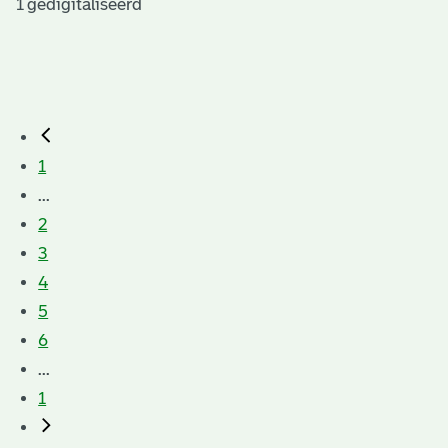
1 gedigitaliseerd
1
...
2
3
4
5
6
...
1