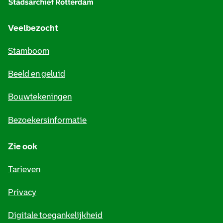
g
e
Veelbezocht
m
Stamboom
e
Beeld en geluid
n
e
Bouwtekeningen
i
Bezoekersinformatie
n
Zie ook
f
o
Tarieven
r
Privacy
m
Digitale toegankelijkheid
a