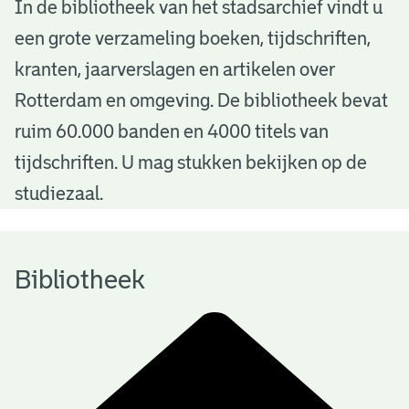
B
In de bibliotheek van het stadsarchief vindt u
een grote verzameling boeken, tijdschriften,
i
kranten, jaarverslagen en artikelen over
b
Rotterdam en omgeving. De bibliotheek bevat
l
ruim 60.000 banden en 4000 titels van
i
tijdschriften. U mag stukken bekijken op de
o
studiezaal.
t
h
Bibliotheek
e
e
k