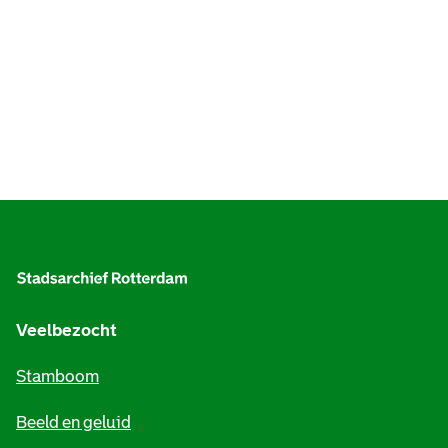
A
l
g
e
Veelbezocht
m
Stamboom
e
Beeld en geluid
n