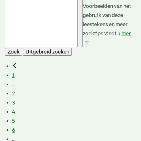
Voorbeelden van het
gebruik van deze
leestekens en meer
zoektips vindt u
hier
(link
.
is
Zoek
Uitgebreid zoeken
exte
1
...
2
3
4
5
6
...