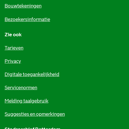
e
Bouwtekeningen
i
Bezoekersinformatie
n
Zie ook
f
o
Tarieven
r
Privacy
m
Digitale toegankelijkheid
a
t
Servicenormen
i
Melding taalgebruik
e
Suggesties en opmerkingen