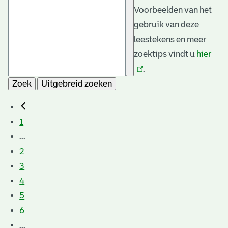
Voorbeelden van het
gebruik van deze
leestekens en meer
zoektips vindt u
hier
(link
.
is
Zoek
Uitgebreid zoeken
exte
1
...
2
3
4
5
6
...