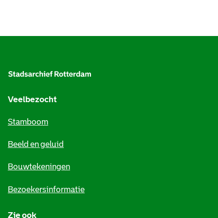
A
l
g
e
Veelbezocht
m
Stamboom
e
Beeld en geluid
n
e
Bouwtekeningen
i
Bezoekersinformatie
n
Zie ook