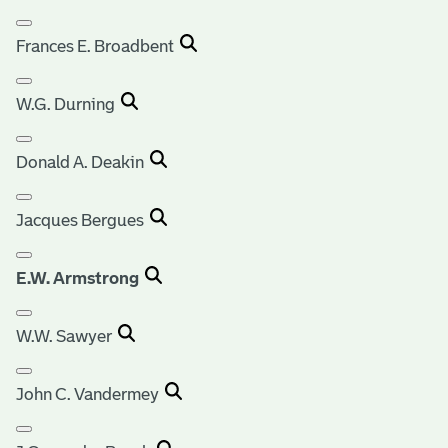
Frances E. Broadbent
W.G. Durning
Donald A. Deakin
Jacques Bergues
E.W. Armstrong
W.W. Sawyer
John C. Vandermey