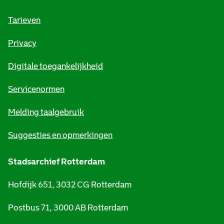
f
o
Tarieven
r
Privacy
m
Digitale toegankelijkheid
a
t
Servicenormen
i
Melding taalgebruik
e
Suggesties en opmerkingen
Stadsarchief Rotterdam
Hofdijk 651, 3032 CG Rotterdam
Postbus 71, 3000 AB Rotterdam