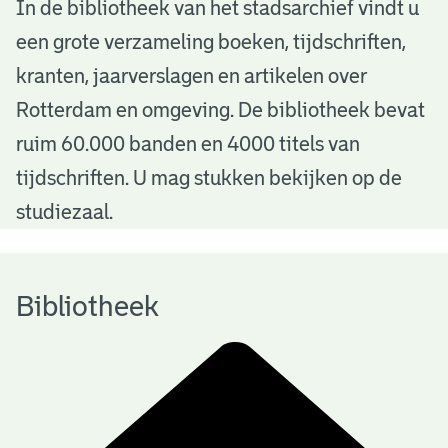
B
In de bibliotheek van het stadsarchief vindt u
een grote verzameling boeken, tijdschriften,
i
kranten, jaarverslagen en artikelen over
b
Rotterdam en omgeving. De bibliotheek bevat
l
ruim 60.000 banden en 4000 titels van
i
tijdschriften. U mag stukken bekijken op de
o
studiezaal.
t
h
Bibliotheek
e
e
k