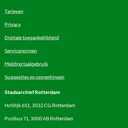
f
o
Tarieven
r
Privacy
m
Digitale toegankelijkheid
a
t
Servicenormen
i
Melding taalgebruik
e
Suggesties en opmerkingen
Stadsarchief Rotterdam
Hofdijk 651, 3032 CG Rotterdam
Postbus 71, 3000 AB Rotterdam