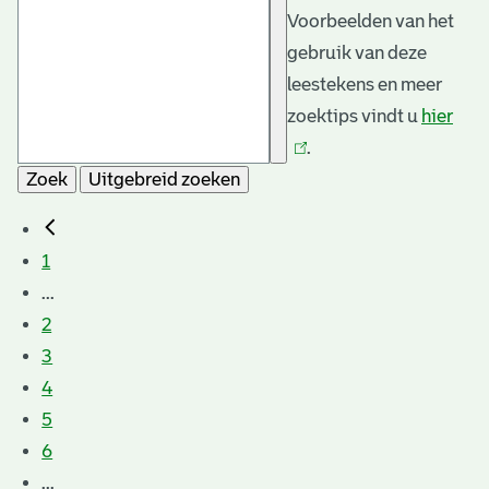
Voorbeelden van het
gebruik van deze
leestekens en meer
zoektips vindt u
hier
(link
.
is
Zoek
Uitgebreid zoeken
exte
1
...
2
3
4
5
6
...