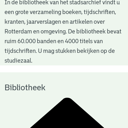
B
In de bibliotheek van het stadsarchief vindt u
een grote verzameling boeken, tijdschriften,
i
kranten, jaarverslagen en artikelen over
b
Rotterdam en omgeving. De bibliotheek bevat
l
ruim 60.000 banden en 4000 titels van
i
tijdschriften. U mag stukken bekijken op de
o
studiezaal.
t
h
Bibliotheek
e
e
k