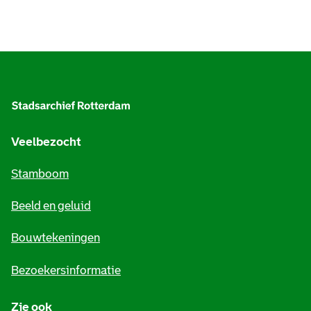
A
l
g
e
Veelbezocht
m
Stamboom
e
Beeld en geluid
n
e
Bouwtekeningen
i
Bezoekersinformatie
n
Zie ook