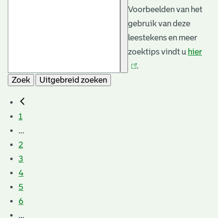
Voorbeelden van het
gebruik van deze
leestekens en meer
zoektips vindt u
hier
(link
.
is
Zoek
Uitgebreid zoeken
exte
1
...
2
3
4
5
6
...