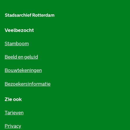
l
g
e
Veelbezocht
m
Stamboom
e
Beeld en geluid
n
e
Bouwtekeningen
i
Bezoekersinformatie
n
Zie ook
f
o
Tarieven
r
Privacy