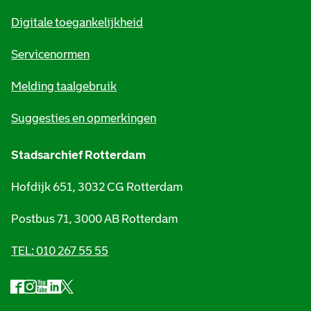
m
Digitale toegankelijkheid
a
t
Servicenormen
i
Melding taalgebruik
e
Suggesties en opmerkingen
Stadsarchief Rotterdam
Hofdijk 651, 3032 CG Rotterdam
Postbus 71, 3000 AB Rotterdam
TEL: 010 267 55 55
F
I
Y
L
X
S
a
n
o
i
S
o
c
s
u
n
t