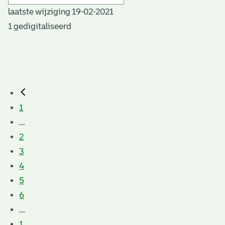
laatste wijziging 19-02-2021
1 gedigitaliseerd
1
...
2
3
4
5
6
...
1