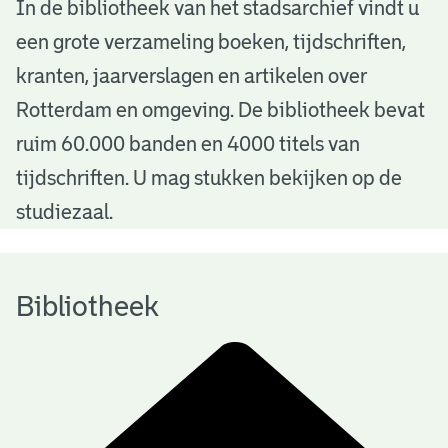
B
In de bibliotheek van het stadsarchief vindt u
een grote verzameling boeken, tijdschriften,
i
kranten, jaarverslagen en artikelen over
b
Rotterdam en omgeving. De bibliotheek bevat
l
ruim 60.000 banden en 4000 titels van
i
tijdschriften. U mag stukken bekijken op de
o
studiezaal.
t
h
Bibliotheek
e
e
k