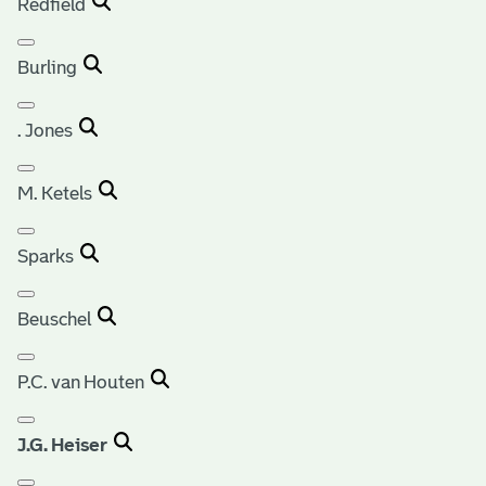
Redfield
Burling
. Jones
M. Ketels
Sparks
Beuschel
P.C. van Houten
J.G. Heiser