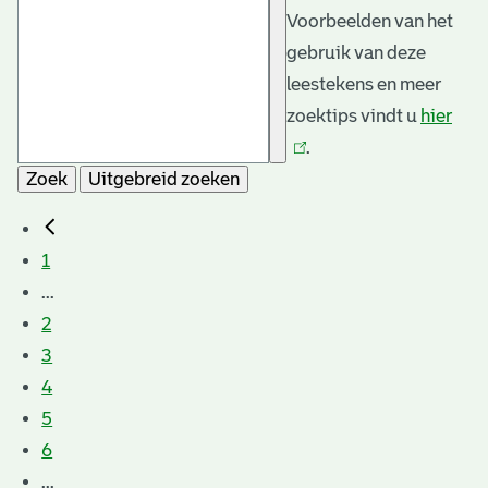
Voorbeelden van het
gebruik van deze
leestekens en meer
zoektips vindt u
hier
(link
.
is
Zoek
Uitgebreid zoeken
exte
1
...
2
3
4
5
6
...