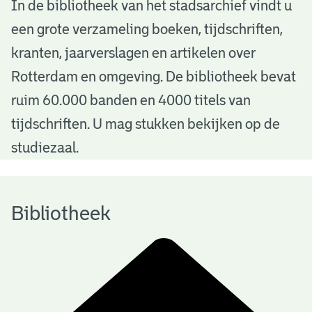
B
In de bibliotheek van het stadsarchief vindt u
een grote verzameling boeken, tijdschriften,
i
kranten, jaarverslagen en artikelen over
b
Rotterdam en omgeving. De bibliotheek bevat
l
ruim 60.000 banden en 4000 titels van
i
tijdschriften. U mag stukken bekijken op de
o
studiezaal.
t
h
Bibliotheek
e
e
k