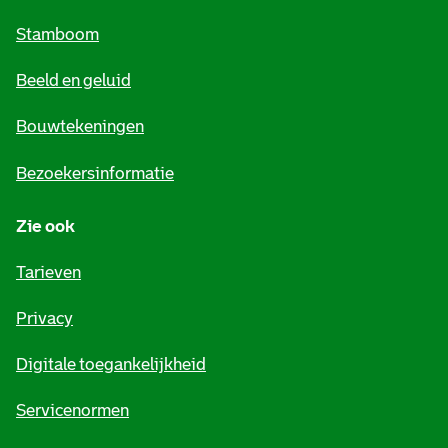
m
Stamboom
e
Beeld en geluid
n
e
Bouwtekeningen
i
Bezoekersinformatie
n
Zie ook
f
o
Tarieven
r
Privacy
m
Digitale toegankelijkheid
a
t
Servicenormen