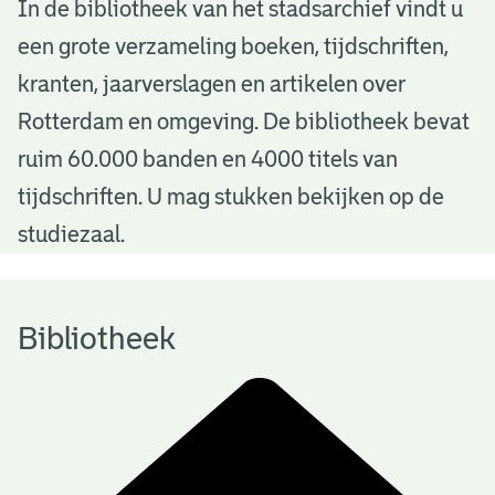
B
In de bibliotheek van het stadsarchief vindt u
een grote verzameling boeken, tijdschriften,
i
kranten, jaarverslagen en artikelen over
b
Rotterdam en omgeving. De bibliotheek bevat
l
ruim 60.000 banden en 4000 titels van
i
tijdschriften. U mag stukken bekijken op de
o
studiezaal.
t
h
Bibliotheek
e
e
k