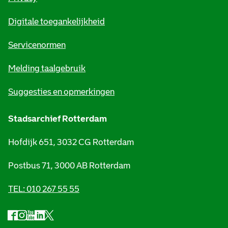
m
Digitale toegankelijkheid
a
t
Servicenormen
i
Melding taalgebruik
e
Suggesties en opmerkingen
Stadsarchief Rotterdam
Hofdijk 651, 3032 CG Rotterdam
Postbus 71, 3000 AB Rotterdam
TEL: 010 267 55 55
F
I
Y
L
X
S
a
n
o
i
S