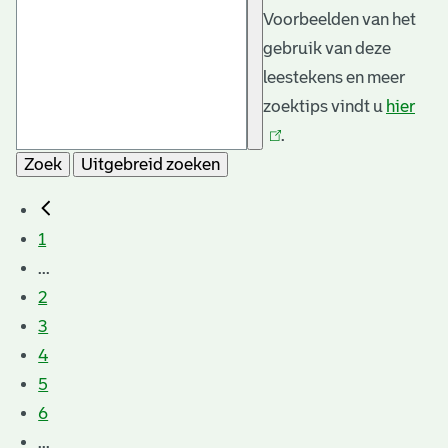
Voorbeelden van het
gebruik van deze
leestekens en meer
zoektips vindt u
hier
(link
.
is
Zoek
Uitgebreid zoeken
exte
1
...
2
3
4
5
6
...