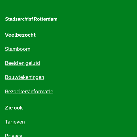
A
l
g
e
Veelbezocht
m
Stamboom
e
Beeld en geluid
n
e
Bouwtekeningen
i
Bezoekersinformatie
n
Zie ook
f
o
Tarieven
r
Privacy