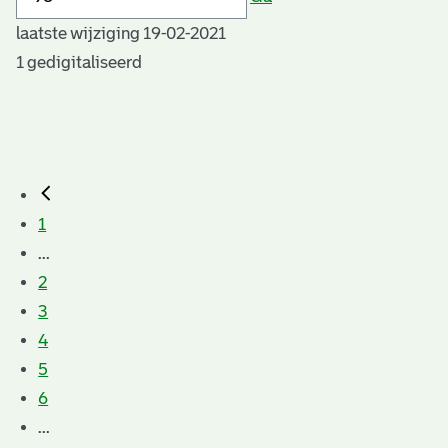
laatste wijziging 19-02-2021
1 gedigitaliseerd
1
...
2
3
4
5
6
...