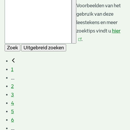
Voorbeelden van het
gebruik van deze
leestekens en meer
zoektips vindt u
hier
(link
.
is
Zoek
Uitgebreid zoeken
exte
1
...
2
3
4
5
6
...