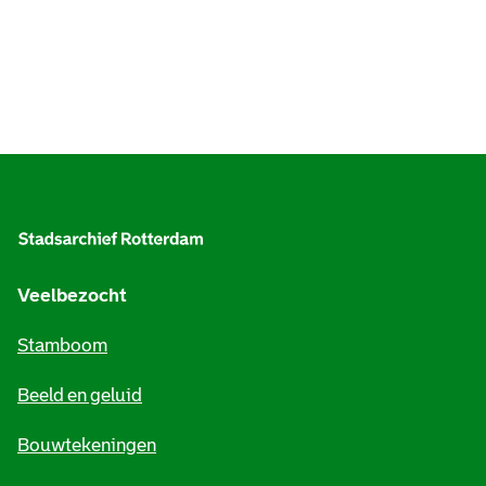
A
l
g
e
Veelbezocht
m
Stamboom
e
Beeld en geluid
n
e
Bouwtekeningen
i