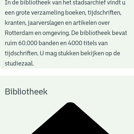
B
In de bibliotheek van het stadsarchief vindt u
een grote verzameling boeken, tijdschriften,
i
kranten, jaarverslagen en artikelen over
b
Rotterdam en omgeving. De bibliotheek bevat
l
ruim 60.000 banden en 4000 titels van
i
tijdschriften. U mag stukken bekijken op de
o
studiezaal.
t
h
Bibliotheek
e
e
k