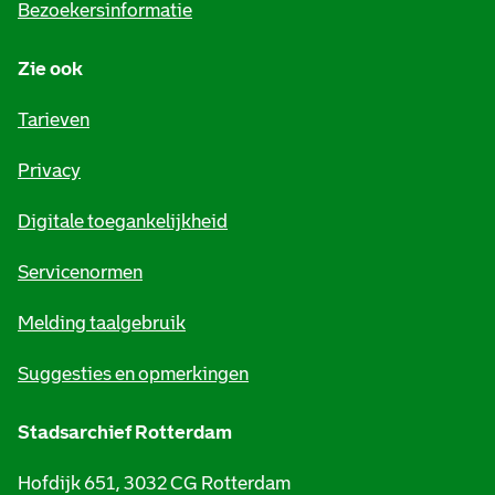
Bezoekersinformatie
n
Zie ook
f
o
Tarieven
r
Privacy
m
Digitale toegankelijkheid
a
t
Servicenormen
i
Melding taalgebruik
e
Suggesties en opmerkingen
Stadsarchief Rotterdam
Hofdijk 651, 3032 CG Rotterdam