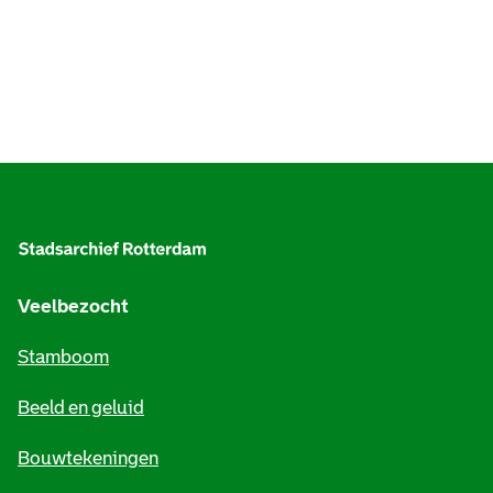
A
l
g
e
Veelbezocht
m
Stamboom
e
Beeld en geluid
n
e
Bouwtekeningen