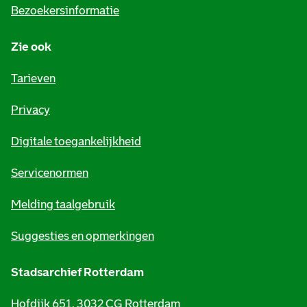
i
Bezoekersinformatie
n
Zie ook
f
o
Tarieven
r
Privacy
m
Digitale toegankelijkheid
a
t
Servicenormen
i
Melding taalgebruik
e
Suggesties en opmerkingen
Stadsarchief Rotterdam
Hofdijk 651, 3032 CG Rotterdam