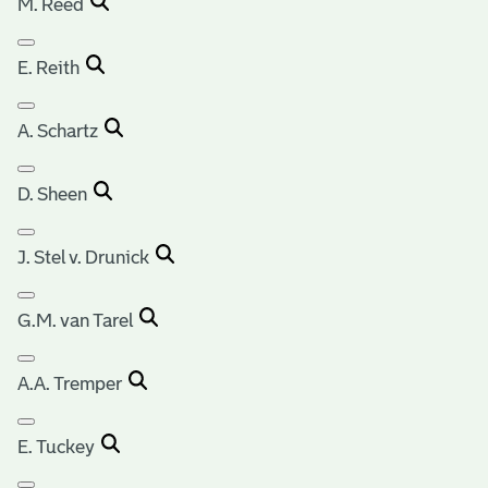
M. Reed
E. Reith
A. Schartz
D. Sheen
J. Stel v. Drunick
G.M. van Tarel
A.A. Tremper
E. Tuckey