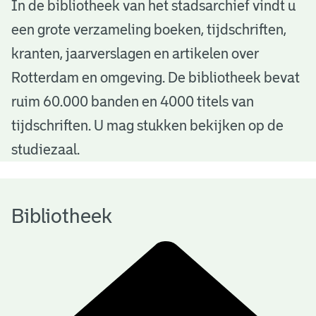
B
In de bibliotheek van het stadsarchief vindt u
een grote verzameling boeken, tijdschriften,
i
kranten, jaarverslagen en artikelen over
b
Rotterdam en omgeving. De bibliotheek bevat
l
ruim 60.000 banden en 4000 titels van
i
tijdschriften. U mag stukken bekijken op de
o
studiezaal.
t
h
Bibliotheek
e
e
k