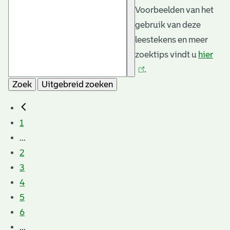
Voorbeelden van het
gebruik van deze
leestekens en meer
zoektips vindt u
hier
(link
.
is
Zoek
Uitgebreid zoeken
exte
1
...
2
3
4
5
6
...