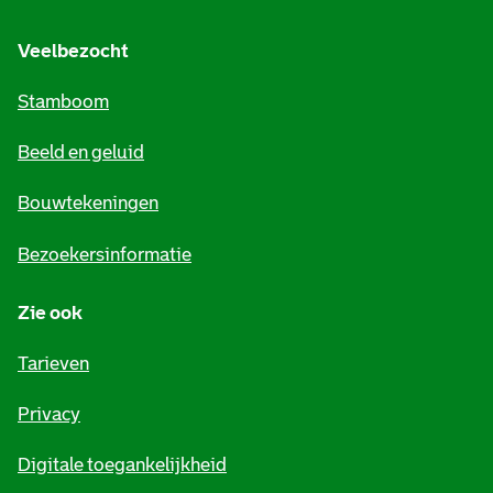
g
e
Veelbezocht
m
Stamboom
e
Beeld en geluid
n
e
Bouwtekeningen
i
Bezoekersinformatie
n
Zie ook
f
o
Tarieven
r
Privacy
m
Digitale toegankelijkheid
a