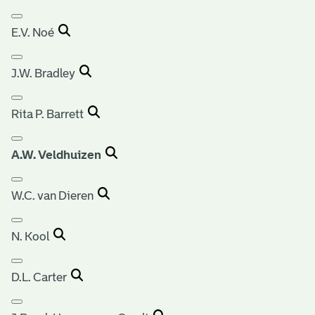
E.V. Noé
J.W. Bradley
Rita P. Barrett
A.W. Veldhuizen
W.C. van Dieren
N. Kool
D.L. Carter