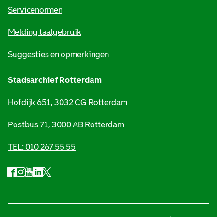
t
Servicenormen
i
Melding taalgebruik
e
Suggesties en opmerkingen
Stadsarchief Rotterdam
Hofdijk 651, 3032 CG Rotterdam
Postbus 71, 3000 AB Rotterdam
TEL: 010 267 55 55
F
I
Y
L
X
S
a
n
o
i
S
o
c
s
u
n
t
e
t
t
k
a
c
b
a
u
e
d
i
o
g
b
d
s