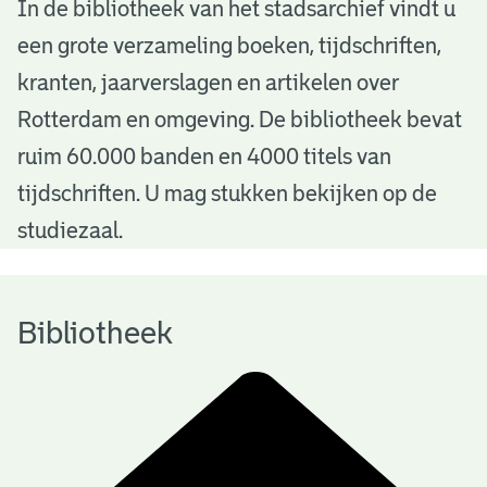
B
In de bibliotheek van het stadsarchief vindt u
een grote verzameling boeken, tijdschriften,
i
kranten, jaarverslagen en artikelen over
b
Rotterdam en omgeving. De bibliotheek bevat
l
ruim 60.000 banden en 4000 titels van
i
tijdschriften. U mag stukken bekijken op de
o
studiezaal.
t
h
Bibliotheek
e
e
k