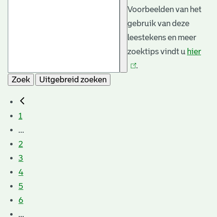
Voorbeelden van het
gebruik van deze
leestekens en meer
zoektips vindt u
hier
(link
.
is
Zoek
Uitgebreid zoeken
exte
1
...
2
3
4
5
6
...