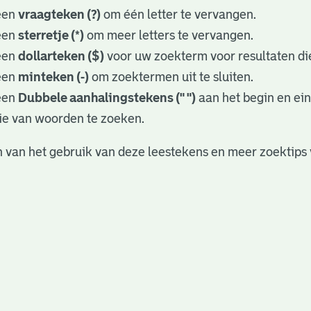
een
vraagteken (?)
om één letter te vervangen.
een
sterretje (*)
om meer letters te vervangen.
een
dollarteken ($)
voor uw zoekterm voor resultaten die
een
minteken (-)
om zoektermen uit te sluiten.
een
Dubbele aanhalingstekens (" ")
aan het begin en ei
ie van woorden te zoeken.
 van het gebruik van deze leestekens en meer zoektips 