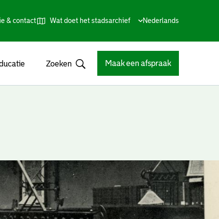
ie & contact
Wat doet het stadsarchief
Huidige
Nederlands
,
Talen
taal:
Kies
andere
taal
Maak een afspraak
ducatie
Zoeken
Open