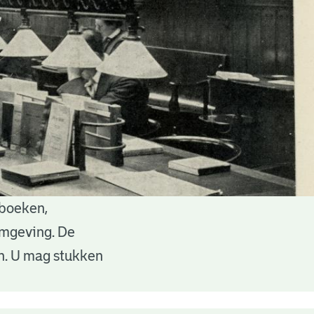
 boeken,
 omgeving. De
en. U mag stukken