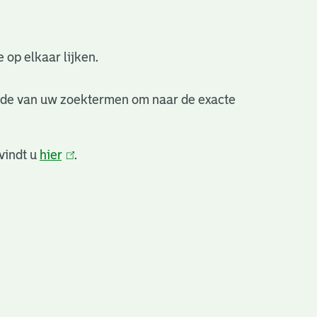
 op elkaar lijken.
nde van uw zoektermen om naar de exacte
vindt u
hier
(link
.
is
extern)