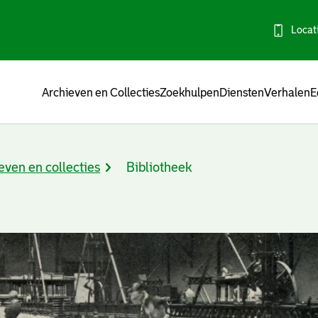
Locat
Menu
Archieven en Collecties
Zoekhulpen
Diensten
Verhalen
E
even en collecties
Bibliotheek