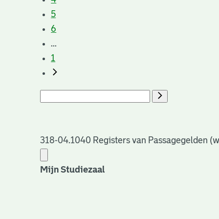
5
6
...
1
318-04.1040 Registers van Passagegelden (wes
Mijn Studiezaal