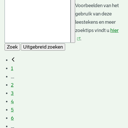
Voorbeelden van het
gebruik van deze
leestekens en meer
zoektips vindt u
hier
(link
.
is
Zoek
Uitgebreid zoeken
exte
1
...
2
3
4
5
6
...