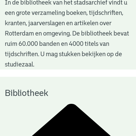
B
In de bibliotheek van het stadsarchief vindt u
een grote verzameling boeken, tijdschriften,
i
kranten, jaarverslagen en artikelen over
b
Rotterdam en omgeving. De bibliotheek bevat
l
ruim 60.000 banden en 4000 titels van
i
tijdschriften. U mag stukken bekijken op de
o
studiezaal.
t
h
Bibliotheek
e
e
k