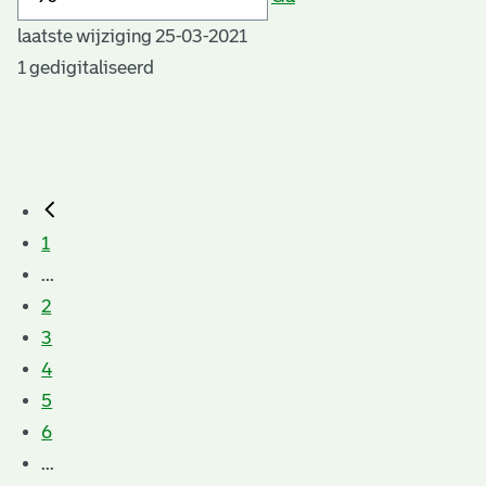
laatste wijziging 25-03-2021
1 gedigitaliseerd
1
...
2
3
4
5
6
...