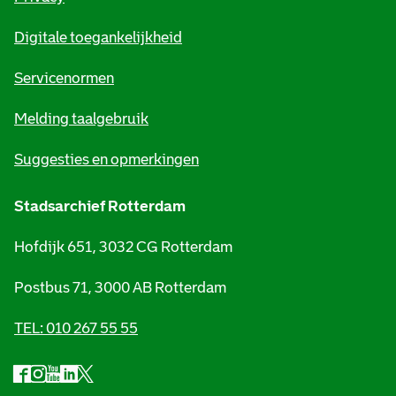
m
Digitale toegankelijkheid
a
t
Servicenormen
i
Melding taalgebruik
e
Suggesties en opmerkingen
Stadsarchief Rotterdam
Hofdijk 651, 3032 CG Rotterdam
Postbus 71, 3000 AB Rotterdam
TEL: 010 267 55 55
F
I
Y
L
X
S
a
n
o
i
S