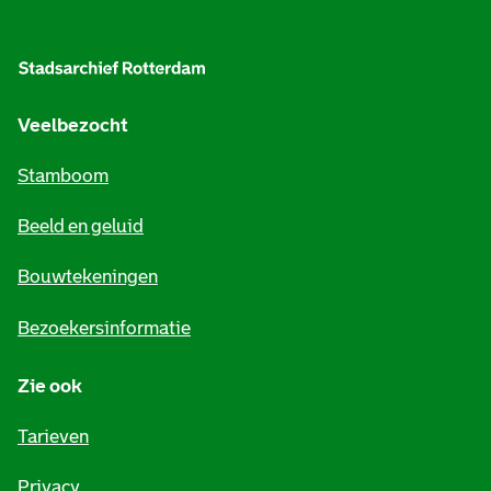
A
l
g
e
Veelbezocht
m
Stamboom
e
Beeld en geluid
n
e
Bouwtekeningen
i
Bezoekersinformatie
n
Zie ook
f
o
Tarieven
r
Privacy