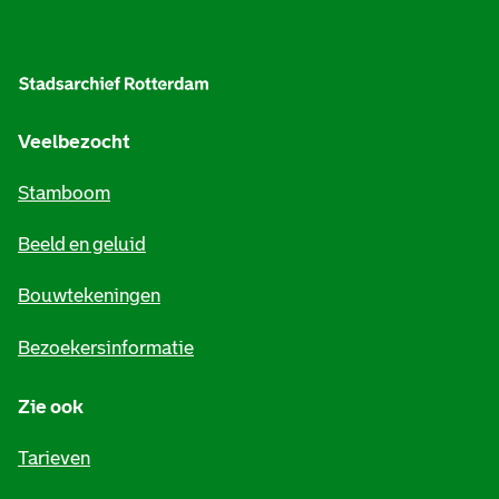
A
l
g
e
Veelbezocht
m
Stamboom
e
Beeld en geluid
n
e
Bouwtekeningen
i
Bezoekersinformatie
n
Zie ook
f
o
Tarieven
r