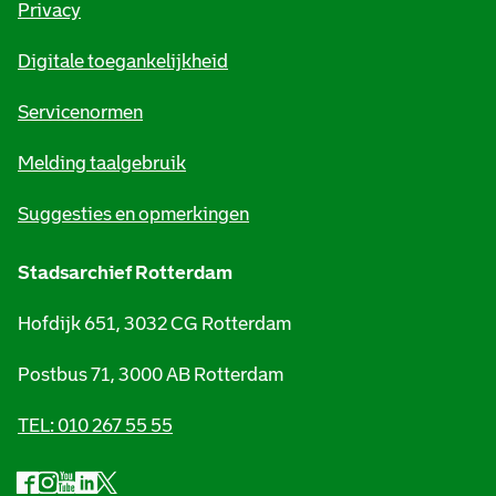
Privacy
m
Digitale toegankelijkheid
a
t
Servicenormen
i
Melding taalgebruik
e
Suggesties en opmerkingen
Stadsarchief Rotterdam
Hofdijk 651, 3032 CG Rotterdam
Postbus 71, 3000 AB Rotterdam
TEL: 010 267 55 55
F
I
Y
L
X
S