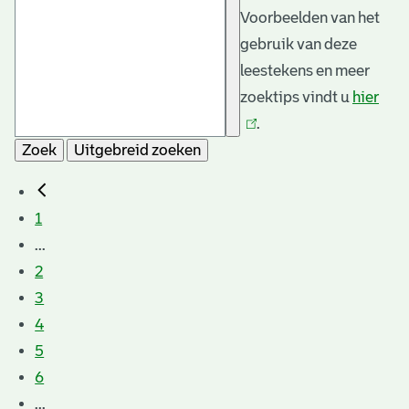
Voorbeelden van het
gebruik van deze
leestekens en meer
zoektips vindt u
hier
(link
.
is
Zoek
Uitgebreid zoeken
exte
1
...
2
3
4
5
6
...