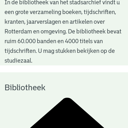
B
In de bibliotheek van het stadsarchief vindt u
een grote verzameling boeken, tijdschriften,
i
kranten, jaarverslagen en artikelen over
b
Rotterdam en omgeving. De bibliotheek bevat
l
ruim 60.000 banden en 4000 titels van
i
tijdschriften. U mag stukken bekijken op de
o
studiezaal.
t
h
Bibliotheek
e
e
k