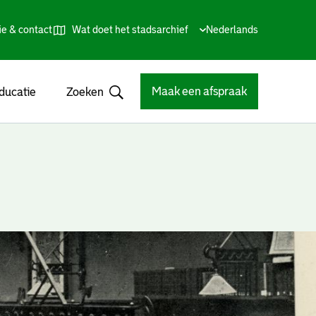
ie & contact
Wat doet het stadsarchief
Huidige
Nederlands
,
Talen
taal:
Kies
andere
taal
Maak een afspraak
ducatie
Zoeken
Open