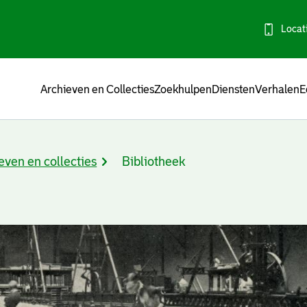
Locat
Menu
Archieven en Collecties
Zoekhulpen
Diensten
Verhalen
E
even en collecties
Bibliotheek