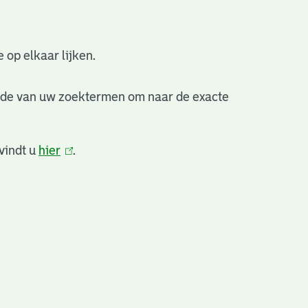
 op elkaar lijken.
nde van uw zoektermen om naar de exacte
vindt u
hier
(link
.
is
extern)