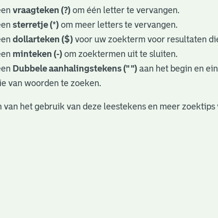
een
vraagteken (?)
om één letter te vervangen.
een
sterretje (*)
om meer letters te vervangen.
een
dollarteken ($)
voor uw zoekterm voor resultaten die
een
minteken (-)
om zoektermen uit te sluiten.
een
Dubbele aanhalingstekens (" ")
aan het begin en ei
ie van woorden te zoeken.
 van het gebruik van deze leestekens en meer zoektips 