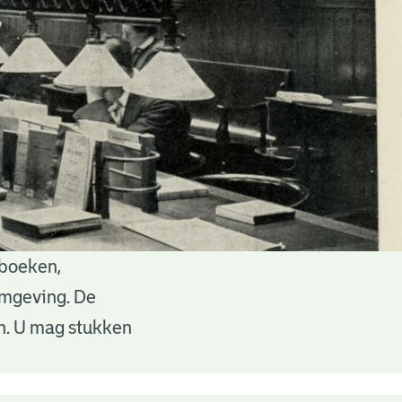
 boeken,
 omgeving. De
en. U mag stukken