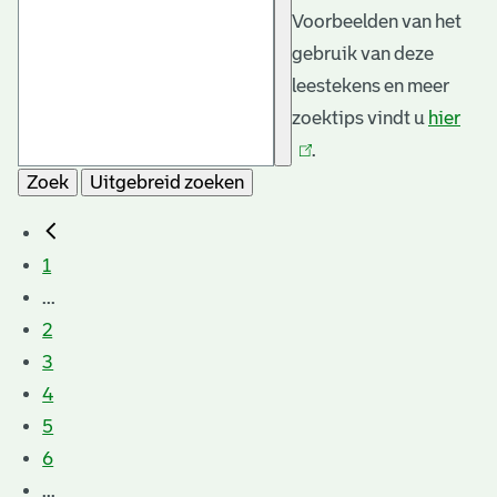
Voorbeelden van het
gebruik van deze
leestekens en meer
zoektips vindt u
hier
(link
.
is
Zoek
Uitgebreid zoeken
exte
1
...
2
3
4
5
6
...