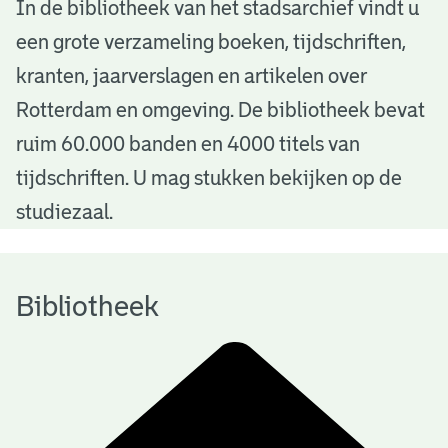
B
In de bibliotheek van het stadsarchief vindt u
een grote verzameling boeken, tijdschriften,
i
kranten, jaarverslagen en artikelen over
b
Rotterdam en omgeving. De bibliotheek bevat
l
ruim 60.000 banden en 4000 titels van
i
tijdschriften. U mag stukken bekijken op de
o
studiezaal.
t
h
Bibliotheek
e
e
k