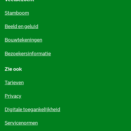
m
Stamboom
e
Beeld en geluid
n
e
Bouwtekeningen
i
Bezoekersinformatie
n
Zie ook
f
o
Tarieven
r
Privacy
m
Digitale toegankelijkheid
a
t
Servicenormen