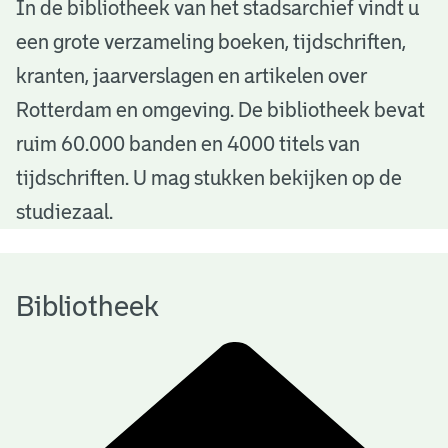
B
In de bibliotheek van het stadsarchief vindt u
een grote verzameling boeken, tijdschriften,
i
kranten, jaarverslagen en artikelen over
b
Rotterdam en omgeving. De bibliotheek bevat
l
ruim 60.000 banden en 4000 titels van
i
tijdschriften. U mag stukken bekijken op de
o
studiezaal.
t
h
Bibliotheek
e
e
k