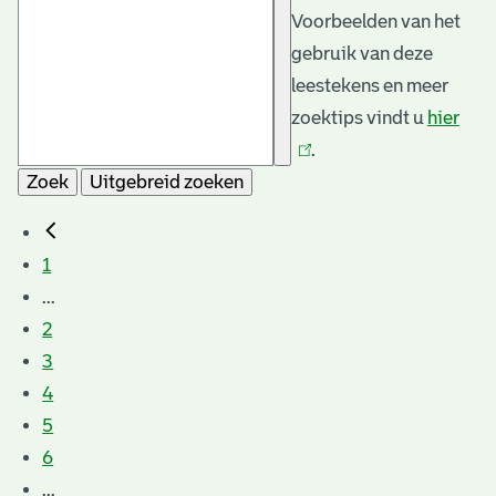
Voorbeelden van het
gebruik van deze
leestekens en meer
zoektips vindt u
hier
(link
.
is
Zoek
Uitgebreid zoeken
exte
1
...
2
3
4
5
6
...