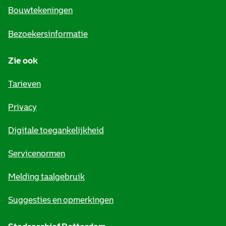
e
Bouwtekeningen
i
Bezoekersinformatie
n
Zie ook
f
o
Tarieven
r
Privacy
m
Digitale toegankelijkheid
a
t
Servicenormen
i
Melding taalgebruik
e
Suggesties en opmerkingen