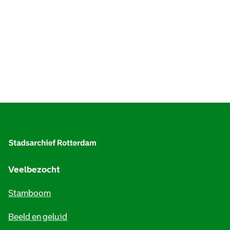
A
l
g
e
Veelbezocht
m
Stamboom
e
Beeld en geluid
n