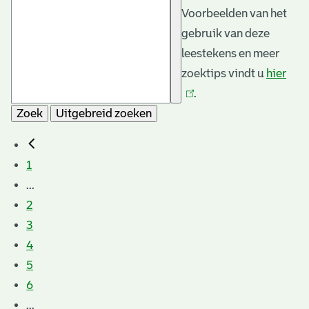
Voorbeelden van het
gebruik van deze
leestekens en meer
zoektips vindt u
hier
(link
.
is
Zoek
Uitgebreid zoeken
exte
1
...
2
3
4
5
6
...