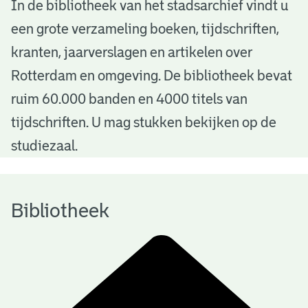
B
In de bibliotheek van het stadsarchief vindt u
een grote verzameling boeken, tijdschriften,
i
kranten, jaarverslagen en artikelen over
b
Rotterdam en omgeving. De bibliotheek bevat
l
ruim 60.000 banden en 4000 titels van
i
tijdschriften. U mag stukken bekijken op de
o
studiezaal.
t
h
Bibliotheek
e
e
k