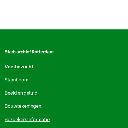
A
l
g
e
Veelbezocht
m
Stamboom
e
Beeld en geluid
n
e
Bouwtekeningen
i
Bezoekersinformatie
n