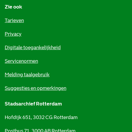
Zie ook
f
o
Tarieven
r
Privacy
m
Digitale toegankelijkheid
a
t
Servicenormen
i
Melding taalgebruik
e
Suggesties en opmerkingen
Stadsarchief Rotterdam
Hofdijk 651, 3032 CG Rotterdam
Postbus 71, 3000 AB Rotterdam