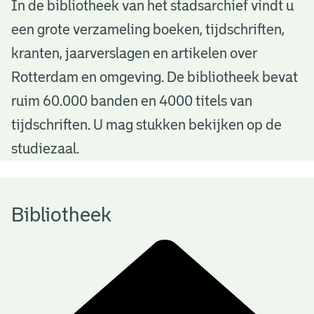
B
In de bibliotheek van het stadsarchief vindt u
een grote verzameling boeken, tijdschriften,
i
kranten, jaarverslagen en artikelen over
b
Rotterdam en omgeving. De bibliotheek bevat
l
ruim 60.000 banden en 4000 titels van
i
tijdschriften. U mag stukken bekijken op de
o
studiezaal.
t
h
Bibliotheek
e
e
k