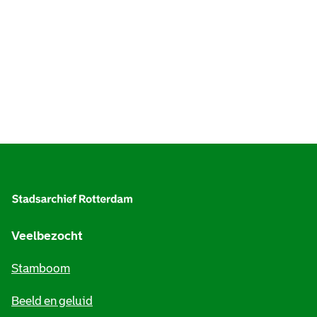
A
l
g
e
Veelbezocht
m
Stamboom
e
Beeld en geluid
n