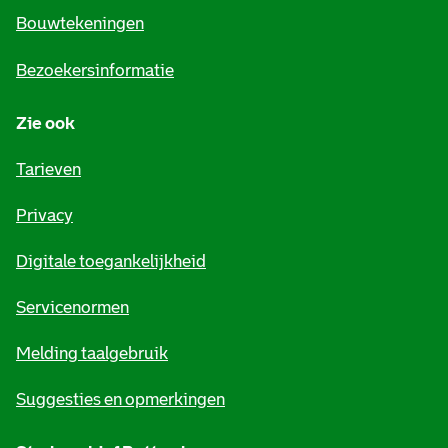
e
Bouwtekeningen
i
Bezoekersinformatie
n
Zie ook
f
o
Tarieven
r
Privacy
m
Digitale toegankelijkheid
a
t
Servicenormen
i
Melding taalgebruik
e
Suggesties en opmerkingen