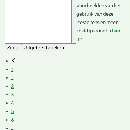
Voorbeelden van het
gebruik van deze
leestekens en meer
zoektips vindt u
hier
(link
.
is
Zoek
Uitgebreid zoeken
exte
1
...
2
3
4
5
6
...