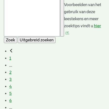
Voorbeelden van het
gebruik van deze
leestekens en meer
zoektips vindt u
hier
(link
.
is
Zoek
Uitgebreid zoeken
exte
1
...
2
3
4
5
6
...