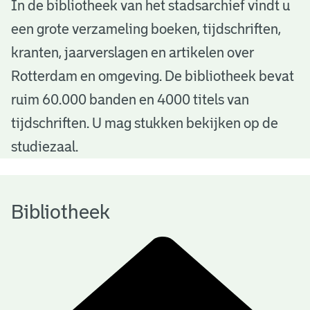
B
In de bibliotheek van het stadsarchief vindt u
een grote verzameling boeken, tijdschriften,
i
kranten, jaarverslagen en artikelen over
b
Rotterdam en omgeving. De bibliotheek bevat
l
ruim 60.000 banden en 4000 titels van
i
tijdschriften. U mag stukken bekijken op de
o
studiezaal.
t
h
Bibliotheek
e
e
k