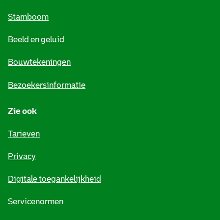
m
Stamboom
e
Beeld en geluid
n
e
Bouwtekeningen
i
Bezoekersinformatie
n
Zie ook
f
o
Tarieven
r
Privacy
m
Digitale toegankelijkheid
a
t
Servicenormen