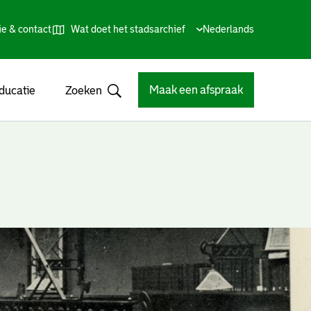
ie & contact
Wat doet het stadsarchief
Huidige
Nederlands
,
Talen
taal:
Kies
andere
taal
Maak een afspraak
ducatie
Zoeken
Open