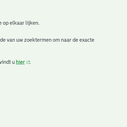
 op elkaar lijken.
nde van uw zoektermen om naar de exacte
vindt u
hier
(link
.
is
extern)