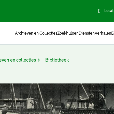
Locat
Menu
Archieven en Collecties
Zoekhulpen
Diensten
Verhalen
E
even en collecties
Bibliotheek