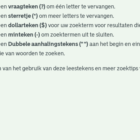
een
vraagteken (?)
om één letter te vervangen.
een
sterretje (*)
om meer letters te vervangen.
een
dollarteken ($)
voor uw zoekterm voor resultaten die
een
minteken (-)
om zoektermen uit te sluiten.
een
Dubbele aanhalingstekens (" ")
aan het begin en ei
ie van woorden te zoeken.
 van het gebruik van deze leestekens en meer zoektips 