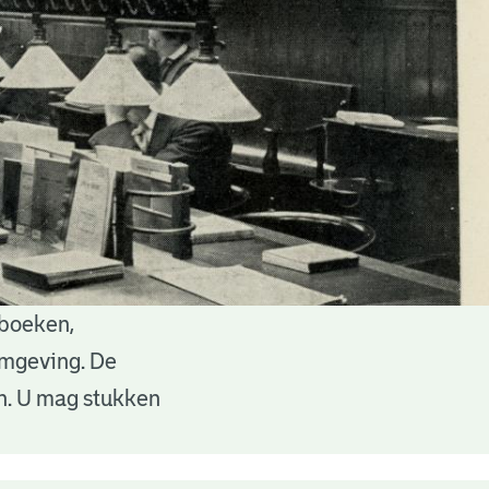
 boeken,
 omgeving. De
en. U mag stukken