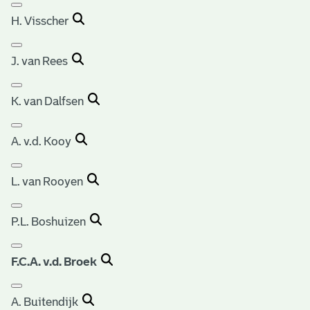
H. Visscher
J. van Rees
K. van Dalfsen
A. v.d. Kooy
L. van Rooyen
P.L. Boshuizen
F.C.A. v.d. Broek
A. Buitendijk