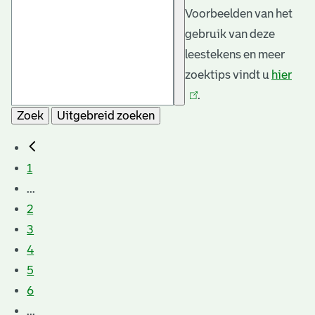
Voorbeelden van het
gebruik van deze
leestekens en meer
zoektips vindt u
hier
(link
.
is
Zoek
Uitgebreid zoeken
exte
1
...
2
3
4
5
6
...