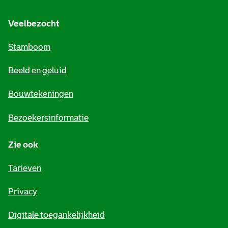
g
e
Veelbezocht
m
Stamboom
e
Beeld en geluid
n
e
Bouwtekeningen
i
Bezoekersinformatie
n
Zie ook
f
o
Tarieven
r
Privacy
m
Digitale toegankelijkheid
a