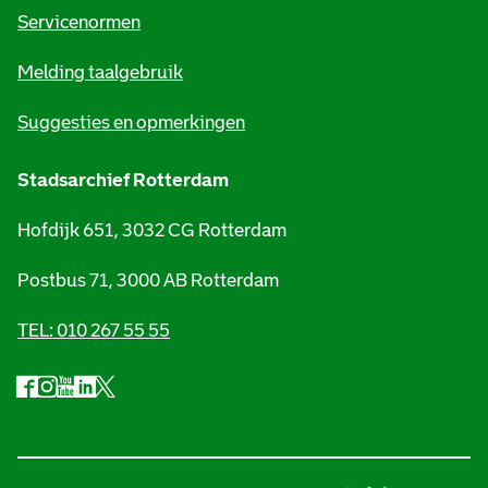
t
Servicenormen
i
Melding taalgebruik
e
Suggesties en opmerkingen
Stadsarchief Rotterdam
Hofdijk 651, 3032 CG Rotterdam
Postbus 71, 3000 AB Rotterdam
TEL: 010 267 55 55
F
I
Y
L
X
S
a
n
o
i
S
o
c
s
u
n
t
e
t
t
k
a
c
b
a
u
e
d
i
o
g
b
d
s