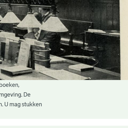
 boeken,
 omgeving. De
en. U mag stukken