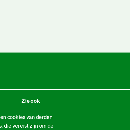
Zie ook
Tarieven
 en cookies van derden
, die vereist zijn om de
Privacy