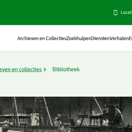
Locat
Menu
Archieven en Collecties
Zoekhulpen
Diensten
Verhalen
E
even en collecties
Bibliotheek