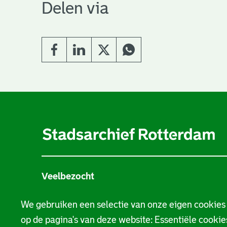
Delen via
A
l
g
e
Veelbezocht
m
Stamboom
e
We gebruiken een selectie van onze eigen cookies
op de pagina's van deze website: Essentiële cookies
n
Beeld en geluid