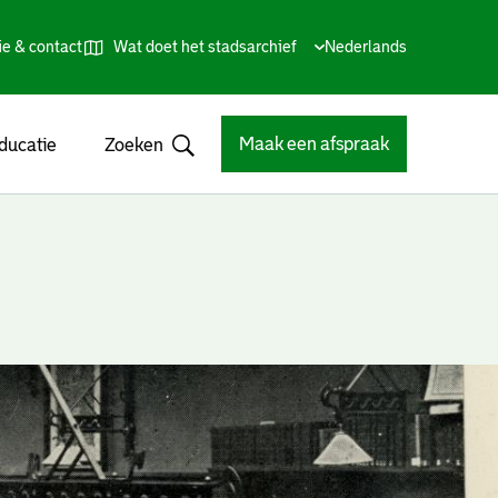
ie & contact
Wat doet het stadsarchief
Huidige
Nederlands
,
Talen
taal:
Kies
andere
taal
Maak een afspraak
ducatie
Zoeken
Open