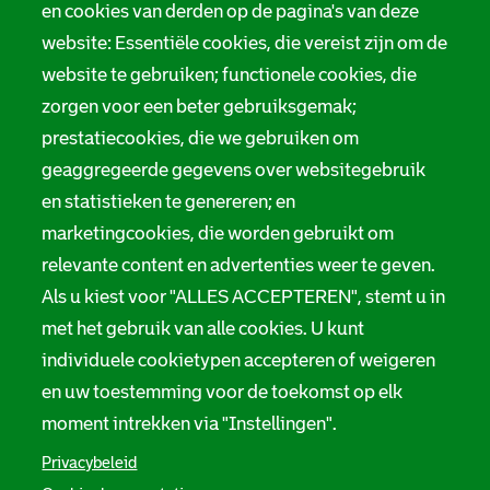
Tarieven
en cookies van derden op de pagina's van deze
r
website: Essentiële cookies, die vereist zijn om de
Privacy
m
website te gebruiken; functionele cookies, die
Digitale toegankelijkheid
zorgen voor een beter gebruiksgemak;
a
prestatiecookies, die we gebruiken om
t
Servicenormen
geaggregeerde gegevens over websitegebruik
i
en statistieken te genereren; en
Melding taalgebruik
e
marketingcookies, die worden gebruikt om
Suggesties en opmerkingen
relevante content en advertenties weer te geven.
Als u kiest voor "ALLES ACCEPTEREN", stemt u in
Stadsarchief Rotterdam
met het gebruik van alle cookies. U kunt
individuele cookietypen accepteren of weigeren
Hofdijk 651, 3032 CG Rotterdam
en uw toestemming voor de toekomst op elk
Postbus 71, 3000 AB Rotterdam
moment intrekken via "Instellingen".
TEL: 010 267 55 55
Privacybeleid