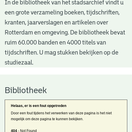
B
In de bibliotheek van het stadsarchief vindt u
een grote verzameling boeken, tijdschriften,
i
kranten, jaarverslagen en artikelen over
b
Rotterdam en omgeving. De bibliotheek bevat
l
ruim 60.000 banden en 4000 titels van
i
tijdschriften. U mag stukken bekijken op de
o
studiezaal.
t
h
Bibliotheek
e
Helaas, er is een fout opgetreden
e
Door een fout tijdens het verwerken van deze pagina is het niet
mogelijk om deze pagina te kunnen bekijken.
k
404
- Not Found