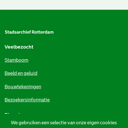
A
l
g
e
Veelbezocht
m
Stamboom
e
Beeld en geluid
n
e
Bouwtekeningen
i
Bezoekersinformatie
n
Zie ook
f
We gebruiken een selectie van onze eigen cookies
o