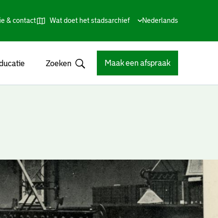
ie & contact
Wat doet het stadsarchief
Huidige
Nederlands
,
Talen
taal:
Kies
andere
taal
Maak een afspraak
ducatie
Zoeken
Open