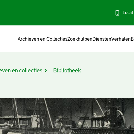
Locat
Menu
Archieven en Collecties
Zoekhulpen
Diensten
Verhalen
E
even en collecties
Bibliotheek