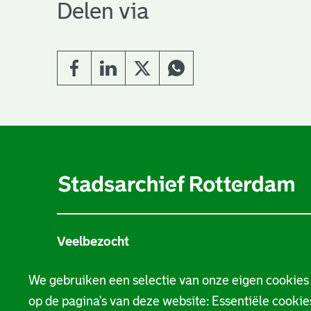
Delen via
A
l
g
e
Veelbezocht
m
Stamboom
e
We gebruiken een selectie van onze eigen cookies
op de pagina's van deze website: Essentiële cookies
n
Beeld en geluid