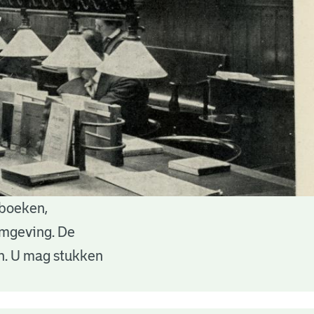
 boeken,
 omgeving. De
en. U mag stukken