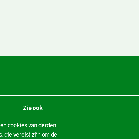
Zie ook
Tarieven
 en cookies van derden
, die vereist zijn om de
Privacy