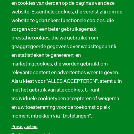
Tarieven
en cookies van derden op de pagina's van deze
r
website: Essentiële cookies, die vereist zijn om de
Privacy
m
website te gebruiken; functionele cookies, die
Digitale toegankelijkheid
zorgen voor een beter gebruiksgemak;
a
prestatiecookies, die we gebruiken om
t
Servicenormen
geaggregeerde gegevens over websitegebruik
i
en statistieken te genereren; en
Melding taalgebruik
e
marketingcookies, die worden gebruikt om
Suggesties en opmerkingen
relevante content en advertenties weer te geven.
Als u kiest voor "ALLES ACCEPTEREN", stemt u in
Stadsarchief Rotterdam
met het gebruik van alle cookies. U kunt
individuele cookietypen accepteren of weigeren
Hofdijk 651, 3032 CG Rotterdam
en uw toestemming voor de toekomst op elk
Postbus 71, 3000 AB Rotterdam
moment intrekken via "Instellingen".
TEL: 010 267 55 55
Privacybeleid