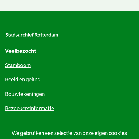
A
l
g
e
Veelbezocht
m
Stamboom
e
Beeld en geluid
n
e
Bouwtekeningen
i
Bezoekersinformatie
n
Zie ook
f
We gebruiken een selectie van onze eigen cookies
o