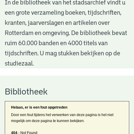
B
In de bibliotheek van het stadsarchief vindt u
een grote verzameling boeken, tijdschriften,
i
kranten, jaarverslagen en artikelen over
b
Rotterdam en omgeving. De bibliotheek bevat
l
ruim 60.000 banden en 4000 titels van
i
tijdschriften. U mag stukken bekijken op de
o
studiezaal.
t
h
Bibliotheek
e
Helaas, er is een fout opgetreden
e
Door een fout tijdens het verwerken van deze pagina is het niet
mogelijk om deze pagina te kunnen bekijken.
k
404
- Not Found