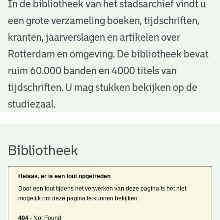
B
In de bibliotheek van het stadsarchief vindt u
een grote verzameling boeken, tijdschriften,
i
kranten, jaarverslagen en artikelen over
b
Rotterdam en omgeving. De bibliotheek bevat
l
ruim 60.000 banden en 4000 titels van
i
tijdschriften. U mag stukken bekijken op de
o
studiezaal.
t
h
Bibliotheek
e
Helaas, er is een fout opgetreden
e
Door een fout tijdens het verwerken van deze pagina is het niet
mogelijk om deze pagina te kunnen bekijken.
k
404
- Not Found