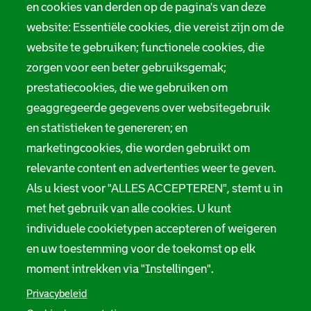
Tarieven
en cookies van derden op de pagina's van deze
r
website: Essentiële cookies, die vereist zijn om de
Privacy
m
website te gebruiken; functionele cookies, die
Digitale toegankelijkheid
zorgen voor een beter gebruiksgemak;
a
prestatiecookies, die we gebruiken om
t
Servicenormen
geaggregeerde gegevens over websitegebruik
i
en statistieken te genereren; en
Melding taalgebruik
e
marketingcookies, die worden gebruikt om
Suggesties en opmerkingen
relevante content en advertenties weer te geven.
Als u kiest voor "ALLES ACCEPTEREN", stemt u in
Stadsarchief Rotterdam
met het gebruik van alle cookies. U kunt
individuele cookietypen accepteren of weigeren
Hofdijk 651, 3032 CG Rotterdam
en uw toestemming voor de toekomst op elk
Postbus 71, 3000 AB Rotterdam
moment intrekken via "Instellingen".
TEL: 010 267 55 55
Privacybeleid