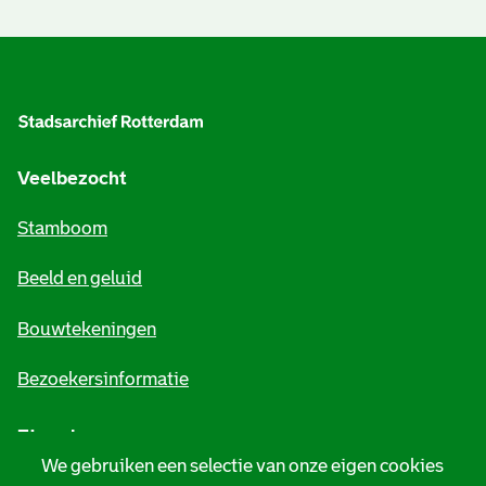
A
l
g
e
Veelbezocht
m
Stamboom
e
Beeld en geluid
n
e
Bouwtekeningen
i
Bezoekersinformatie
n
Zie ook
f
We gebruiken een selectie van onze eigen cookies
o